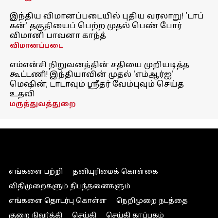
இந்திய விமானப்படையில் புதிய வரலாறு! 'டாப்
கன்' தகுதியைப் பெற்ற முதல் பெண் போர்
விமானி பாவனா காந்த்
விமானப்படை
எம்என்சி நிறுவனத்தின் சதியை முறியடித்த
கூட்டணி! இந்தியாவின் முதல் 'எம்ஆர்ஐ'
மெஷின்; டாடாவும் ஸ்ரீதர் வேம்புவும் செய்த
உதவி
மருத்துவத்துறை
எங்களை பற்றி
தனியுரிமைக் கொள்கை
விதிமுறைகளும் நிபந்தனைகளும்
எங்களை தொடர்பு கொள்ள
நெறிமுறை நடத்தை
குறை நிவர்த்தி
செய்தி
செய்தி காப்பகம்