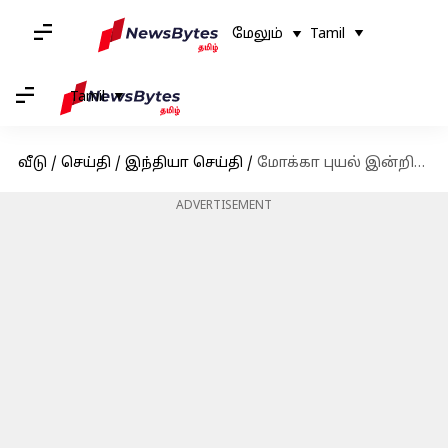
மேலும்
Tamil
Tamil
வீடு
/
செய்தி
/
இந்தியா செய்தி
/
மோக்கா புயல் இன்றிரவு தீவிரமான புயலாக மாறும்: தமிழக மாவட்டங்களுக்கு கனமழை எச்சரிக்கை
ADVERTISEMENT