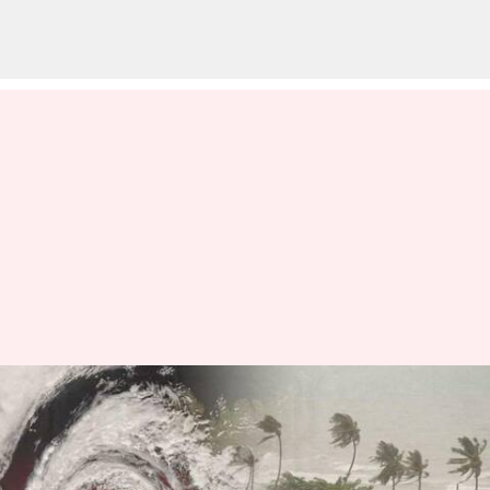
மோக்கா புயல் இன்றிரவு
தீவிரமான புயலாக
மாறும்: தமிழக