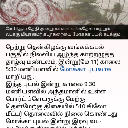
மாவட்டங்களுக்கு
கனமழை எச்சரிக்கை
எழுதியவர்
May 11, 2023
06:36 pm
Sindhuja SM
மே 14ஆம் தேதி அன்று காலை வங்கதேசம் மற்றும்
வடக்கு மியான்மர் கடற்கரையை மோக்கா புயல் கடக்கும்
செய்தி முன்னோட்டம்
நேற்று தென்கிழக்கு வங்கக்கடல்
பகுதில் நிலவிய ஆழ்ந்த காற்றழுத்த
தாழ்வு மண்டலம், இன்று(மே 11) காலை
5:30 மணியளவில்
மோக்கா புயலாக
மாறியது.
இந்த புயல் இன்று காலை 9:30
மணியளவில் அந்தமானில் உள்ள
போர்ட் ப்ளேயருக்கு மேற்கு-
தென்மேற்கு திசையில் 510 கிலோ
மீட்டர் தொலைவில் நிலை கொண்டது.
மோக்கா புயல் இன்று இரவு வட-