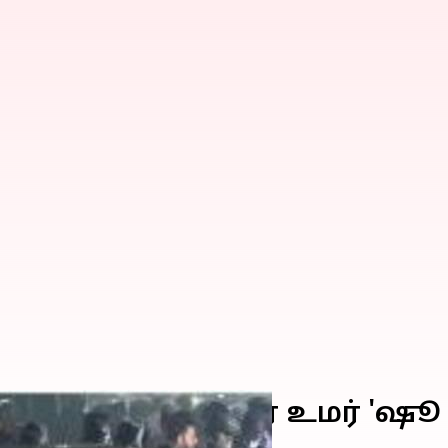
வெடிப்பு: டாக்டர் உமர் 'ஷூ