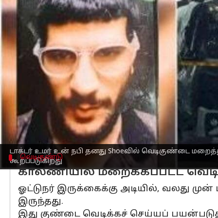
எழுதியவர்
Nov 17, 2025
03:48 pm
Venkatalakshmi V
செய்தி முன்னோட்டம்
டெல்லி
செங்கோட்டை
அருகே கார்
குண்ட
தனது காலணியில் (Shoe) வெடிகுண்டை 
சந்தேகிக்கின்றனர்.
மேலும், வெடித்த காரில் மிக அபாயகரமான
வெடிவிபத்து நடந்த இடத்தில், டாக்டர் உ
ஒரு காலணியை மையமாக வைத்து விச
டாக்டர் உமர் உன் நபி தனது Shoeவில் வெடிகுண்டை மறைத
வெடிகுண்டு
கூறப்படுகிறது
காலணியில் மறைக்கப்பட்ட வெடி
ஓட்டுநர் இருக்கைக்கு அடியில், வலது ம
இருந்தது.
இது குண்டை வெடிக்கச் செய்யப் பயன்படுத்