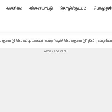
வணிகம்
விளையாட்டு
தொழில்நுட்பம்
பொழுதுப
ுண்டு வெடிப்பு: டாக்டர் உமர் 'ஷூ வெடிகுண்டு' தீவிரவாதிய
ADVERTISEMENT