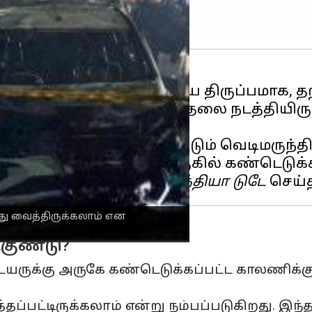
ுவெடிப்பு
வழக்கில் முக்கிய திருப்பமாக,
மறைத்து வைத்துத் தாக்குதலை நடத்தியிர
 'mother of Satan' எனப்படும் வெடிமருந்த
மர் ஓட்டி வந்த ஐ20 கார் அருகில் கண்டெடுக
ாரணை நகர்கிறது என
இந்தியா டுடே
்து வைத்திருக்கலாம் என
குண்டு?
ுன் டயருக்கு அருகே கண்டெடுக்கப்பட்ட காலணி
தப்பட்டிருக்கலாம் என்று நம்பப்படுகிறது. இந்