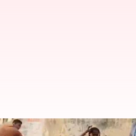
பட்டியலின பெண்ணை பீகார்