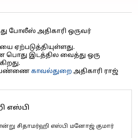
து போலீஸ் அதிகாரி ஒருவர்
 ஏற்படுத்தியுள்ளது.
ணை பொது இடத்தில வைத்து ஒரு
கிறது.
த பெண்ணை
காவல்துறை
அதிகாரி ராஜ்
ஹி எஸ்பி
 என்று சிதாமர்ஹி எஸ்பி மனோஜ் குமார்