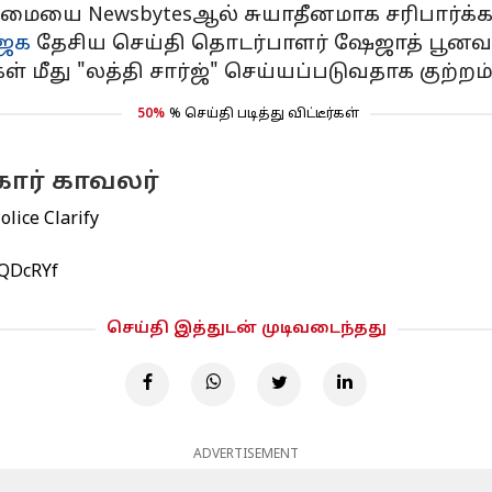
மையை Newsbytesஆல் சுயாதீனமாக சரிபார்க்க
ஜக
தேசிய செய்தி தொடர்பாளர் ஷேஜாத் பூனவல்
் மீது "லத்தி சார்ஜ்" செய்யப்படுவதாக குற்றம் 
50%
% செய்தி படித்து விட்டீர்கள்
ார் காவலர்
lice Clarify
OQDcRYf
செய்தி இத்துடன் முடிவடைந்தது
ADVERTISEMENT