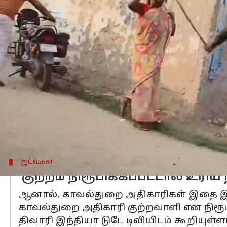
எழுதியவர்
Jan 01, 2024
05:23 pm
Sindhuja SM
செய்தி முன்னோட்டம்
பீகாரில்
உள்ள சீதாமர்ஹியில் தலித் பெ
தாக்கியதாக கூறப்படுகிறது.
இந்த சம்பவம் தொடர்பான வீடியோ சமூக
சீருடையில் இருக்கும் ராஜ் கிஷோர் ச
குச்சியால் அடிப்பதை சமூக ஊடகங்களில
அந்தப் பெண்ணும் மற்றொரு பெண்ணும
ஜட்வ்க்ள்
'குற்றம் நிரூபிக்கப்பட்டால் உரி
ஆனால், காவல்துறை அதிகாரிகள் இதை இன
காவல்துறை அதிகாரி குற்றவாளி என நிரூபி
திவாரி இந்தியா டுடே டிவியிடம் கூறியுள்ளா