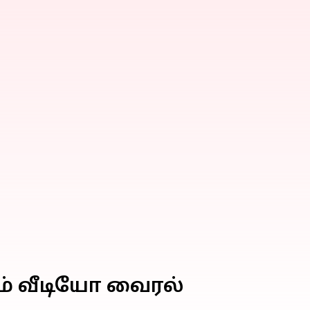
ம் வீடியோ வைரல்