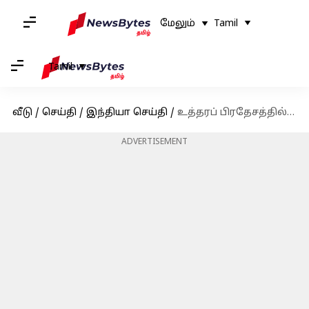
மேலும்
Tamil
Tamil
வீடு
/
செய்தி
/
இந்தியா செய்தி
/
உத்தரப் பிரதேசத்தில், நவம்பர் 25 'அசைவமில்லா நாள்' என்று அறிவிக்கப்பட்டுள்ளது; அதற்கான காரணம்?
ADVERTISEMENT