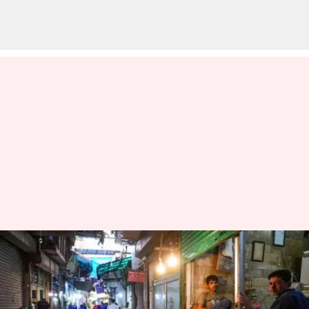
உத்தரப் பிரதேசத்தில்,
நவம்பர் 25 'அசைவமில்லா
நாள்' என்று