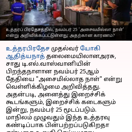
அறிவிக்கப்பட்டுள்ளது;
அதற்கான காரணம்?
எழுதியவர்
Nov 25, 2023
10:46 am
Venkatalakshmi V
உத்தரப் பிரதேசத்தில், நவம்பர் 25 'அசைவமில்லா நாள்'
என்று அறிவிக்கப்பட்டுள்ளது; அதற்கான காரணம்?
செய்தி முன்னோட்டம்
உத்தரபிரதேச
முதல்வர்
யோகி
ஆதித்யநாத்
தலைமையிலானஅரசு,
சாது டி.எல்.வாஸ்வானியின்
பிறந்தநாளான நவம்பர் 25ஆம்
தேதியை "அசைமில்லாத நாள்" என்று
வெள்ளிக்கிழமை அறிவித்தது.
அதன்படி, அனைத்து இறைச்சிக்
கூடங்களும், இறைச்சிக் கடைகளும்
இன்று, நவம்பர் 25 மூடப்படும்.
மாநிலம் முழுவதும் இந்த உத்தரவு
கண்டிப்பாக பின்பற்றப்படுகிறதா