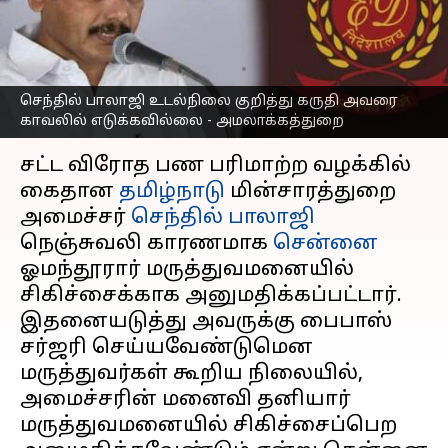
எடுக்கவில்லை -
அமலாக்கத்துறை
எழுதியவர்
Jun 20, 2023
12:37 pm
Nivetha P
செந்தில் பாலாஜி உடல்நிலை குறித்து கருதி அவரை
காவலில் எடுக்கவில்லை - அமலாக்கத்துறை
செய்தி முன்னோட்டம்
சட்ட விரோத பண பரிமாற்ற வழக்கில்
கைதான
தமிழ்நாடு
மின்சாரத்துறை
அமைச்சர்
செந்தில் பாலாஜி
நெஞ்சுவலி காரணமாக
சென்னை
ஓமந்தூரார் மருத்துவமனையில்
சிகிச்சைக்காக அனுமதிக்கப்பட்டார்.
இதனையடுத்து அவருக்கு பைபாஸ்
சர்ஜரி செய்யவேண்டுமென
மருத்துவர்கள் கூறிய நிலையில்,
அமைச்சரின் மனைவி தனியார்
மருத்துவமனையில் சிகிச்சைப்பெற