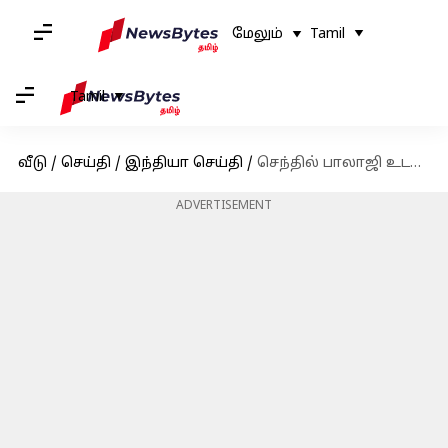
மேலும்
Tamil
Tamil
வீடு
/
செய்தி
/
இந்தியா செய்தி
/
செந்தில் பாலாஜி உடல்நிலை குறித்து கருதி அவரை காவலில் எடுக்கவில்லை - அமலாக்கத்துறை
ADVERTISEMENT