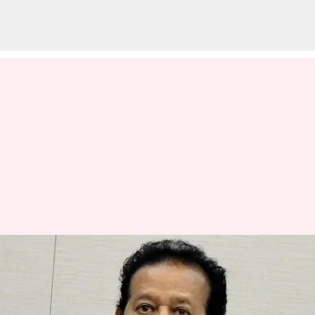
பறிபோன பொன்முடியின்
MLA பதவி; விரைவில்
திருக்கோவிலூர்