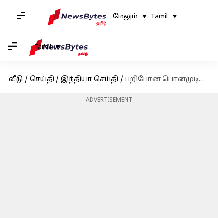
மேலும்
Tamil
Tamil
வீடு
/
செய்தி
/
இந்தியா செய்தி
/
பறிபோன பொன்முடியின் MLA பதவி; விரைவில் திருக்கோவிலூர் தொகுதிக்கு இடைத்தேர்தல்
ADVERTISEMENT