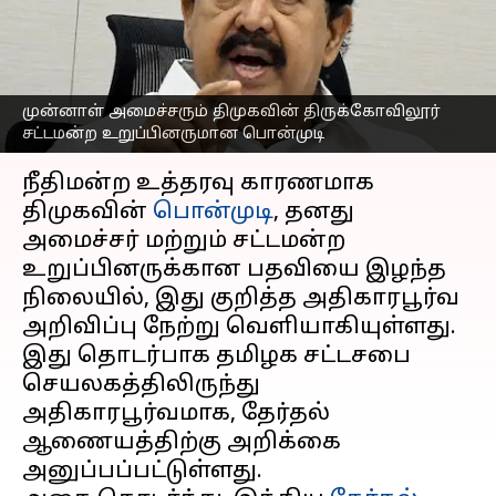
தொகுதிக்கு
இடைத்தேர்தல்
எழுதியவர்
Mar 06, 2024
11:12 am
Venkatalakshmi V
முன்னாள் அமைச்சரும் திமுகவின் திருக்கோவிலூர்
சட்டமன்ற உறுப்பினருமான பொன்முடி
செய்தி முன்னோட்டம்
நீதிமன்ற உத்தரவு காரணமாக
திமுகவின்
பொன்முடி
, தனது
அமைச்சர் மற்றும் சட்டமன்ற
உறுப்பினருக்கான பதவியை இழந்த
நிலையில், இது குறித்த அதிகாரபூர்வ
அறிவிப்பு நேற்று வெளியாகியுள்ளது.
இது தொடர்பாக தமிழக சட்டசபை
செயலகத்திலிருந்து
அதிகாரபூர்வமாக, தேர்தல்
ஆணையத்திற்கு அறிக்கை
அனுப்பப்பட்டுள்ளது.