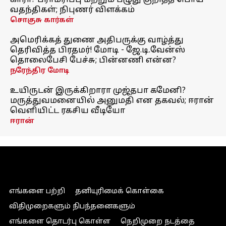
காரா? பராமரிப்பு மற்றும் பழுது குறித்த பொய்
வதந்திகள்; நிபுணர் விளக்கம்
சொகுசு கார்கள்
அமெரிக்கத் துணை அதிபருக்கு வாழ்த்து
தெரிவித்த பிரதமர்! மோடி - ஜே.டி.வேன்ஸ்
தொலைபேசி பேச்சு; பின்னணி என்ன?
நரேந்திர மோடி
உயிருடன் இருக்கிறாரா முஜ்தபா கமேனி?
மருத்துவமனையில் அனுமதி என தகவல்; ஈரான்
வெளியிட்ட ரகசிய வீடியோ
ஈரான்
எங்களை பற்றி
தனியுரிமைக் கொள்கை
விதிமுறைகளும் நிபந்தனைகளும்
எங்களை தொடர்பு கொள்ள
நெறிமுறை நடத்தை