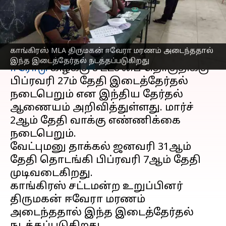
அறிவிப்பு
எழுதியவர்
Jan 19, 2023
08:12 am
Sindhuja SM
செய்தி முன்னோட்டம்
காங்கிரஸ் MLA திருமகன் ஈவேரா மரணம் அடைந்ததால்
இந்த இடைத்தேர்தல் நடத்தப்படுகிறது
ஈரோடு
கிழக்கு சட்டசபை தொகுதிக்கு
பிப்ரவரி 27ம் தேதி இடைத்தேர்தல்
நடைபெறும் என இந்திய தேர்தல்
ஆணையம் அறிவித்துள்ளது. மார்ச்
2ஆம் தேதி வாக்கு எண்ணிக்கை
நடைபெறும்.
வேட்புமனு தாக்கல் ஜனவரி 31ஆம்
தேதி தொடங்கி பிப்ரவரி 7ஆம் தேதி
முடிவடைகிறது.
காங்கிரஸ் சட்டமன்ற உறுப்பினர்
திருமகன் ஈவேரா மரணம்
அடைந்ததால் இந்த இடைத்தேர்தல்