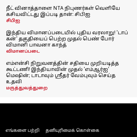
நீட் வினாத்தாளை NTA நிபுணர்கள் வெளியே
கசியவிட்டது இப்படி தான்: சிபிஐ
சிபிஐ
இந்திய விமானப்படையில் புதிய வரலாறு! 'டாப்
கன்' தகுதியைப் பெற்ற முதல் பெண் போர்
விமானி பாவனா காந்த்
விமானப்படை
எம்என்சி நிறுவனத்தின் சதியை முறியடித்த
கூட்டணி! இந்தியாவின் முதல் 'எம்ஆர்ஐ'
மெஷின்; டாடாவும் ஸ்ரீதர் வேம்புவும் செய்த
உதவி
மருத்துவத்துறை
எங்களை பற்றி
தனியுரிமைக் கொள்கை