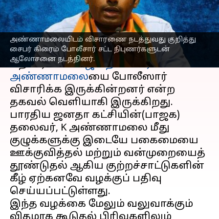
எழுதியவர்
Mar 07, 2023
11:15 am
Sindhuja SM
செய்தி முன்னோட்டம்
அண்ணாமலையிடம் விசாரணை நடத்துவது குறித்து
சைபர் கிரைம் போலீசார் சட்ட நிபுணர்களுடன்
வட மாநில தொழிலாளர்கள் பிரச்சனை
ஆலோசனை நடத்தினர்.
தொடர்பாக
பாஜக தலைவர்
அண்ணாமலை
யை போலீஸார்
விசாரிக்க இருக்கின்றனர் என்ற
தகவல் வெளியாகி இருக்கிறது.
பாரதிய ஜனதா கட்சியின்(பாஜக)
தலைவர், K அண்ணாமலை மீது
குழுக்களுக்கு இடையே பகைமையை
ஊக்குவித்தல் மற்றும் வன்முறையைத்
தூண்டுதல் ஆகிய குற்றச்சாட்டுகளின்
கீழ் ஏற்கனவே வழக்குப் பதிவு
செய்யப்பட்டுள்ளது.
இந்த வழக்கை மேலும் வலுவாக்கும்
விதமாக கூடுதல் பிரிவுகளிலும்