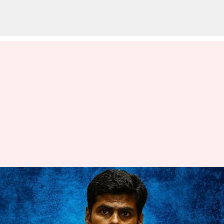
பாஜக அண்ணாமலையை
விசாரிக்க இருக்கும்
போலீஸ்