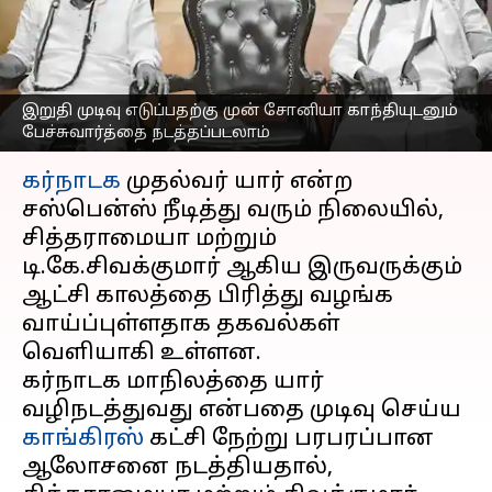
ஆட்சி காலம் இரண்டாக
பிரிக்கப்படுமா
எழுதியவர்
May 17, 2023
09:50 am
Sindhuja SM
இறுதி முடிவு எடுப்பதற்கு முன் சோனியா காந்தியுடனும்
பேச்சுவார்த்தை நடத்தப்படலாம்
செய்தி முன்னோட்டம்
கர்நாடக
முதல்வர் யார் என்ற
சஸ்பென்ஸ் நீடித்து வரும் நிலையில்,
சித்தராமையா மற்றும்
டி.கே.சிவக்குமார் ஆகிய இருவருக்கும்
ஆட்சி காலத்தை பிரித்து வழங்க
வாய்ப்புள்ளதாக தகவல்கள்
வெளியாகி உள்ளன.
கர்நாடக மாநிலத்தை யார்
வழிநடத்துவது என்பதை முடிவு செய்ய
காங்கிரஸ்
கட்சி நேற்று பரபரப்பான
ஆலோசனை நடத்தியதால்,