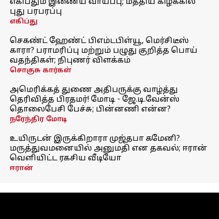
எகிப்தும் இணைய வாய்ப்பு; மத்திய கிழக்கில்
புது பரபரப்பு
எகிப்து
செகண்ட் ஹேண்ட் பிஎம்டபிள்யூ, மெர்சிடீஸ்
காரா? பராமரிப்பு மற்றும் பழுது குறித்த பொய்
வதந்திகள்; நிபுணர் விளக்கம்
சொகுசு கார்கள்
அமெரிக்கத் துணை அதிபருக்கு வாழ்த்து
தெரிவித்த பிரதமர்! மோடி - ஜே.டி.வேன்ஸ்
தொலைபேசி பேச்சு; பின்னணி என்ன?
நரேந்திர மோடி
உயிருடன் இருக்கிறாரா முஜ்தபா கமேனி?
மருத்துவமனையில் அனுமதி என தகவல்; ஈரான்
வெளியிட்ட ரகசிய வீடியோ
ஈரான்