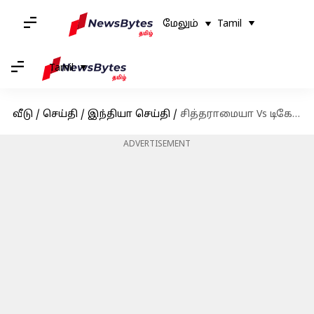
மேலும்
Tamil
Tamil
வீடு
/
செய்தி
/
இந்தியா செய்தி
/
சித்தராமையா Vs டிகே.சிவகுமார் பிரச்சனை: கர்நாடகாவில் ஆட்சி காலம் இரண்டாக பிரிக்கப்படுமா
ADVERTISEMENT