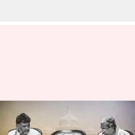
சித்தராமையா Vs
டிகே.சிவகுமார்
பிரச்சனை: கர்நாடகாவில்