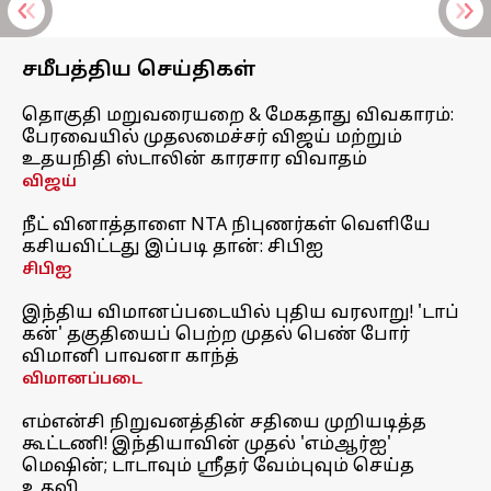
சமீபத்திய செய்திகள்
தொகுதி மறுவரையறை & மேகதாது விவகாரம்:
பேரவையில் முதலமைச்சர் விஜய் மற்றும்
உதயநிதி ஸ்டாலின் காரசார விவாதம்
விஜய்
நீட் வினாத்தாளை NTA நிபுணர்கள் வெளியே
கசியவிட்டது இப்படி தான்: சிபிஐ
சிபிஐ
இந்திய விமானப்படையில் புதிய வரலாறு! 'டாப்
கன்' தகுதியைப் பெற்ற முதல் பெண் போர்
விமானி பாவனா காந்த்
விமானப்படை
எம்என்சி நிறுவனத்தின் சதியை முறியடித்த
கூட்டணி! இந்தியாவின் முதல் 'எம்ஆர்ஐ'
மெஷின்; டாடாவும் ஸ்ரீதர் வேம்புவும் செய்த
உதவி