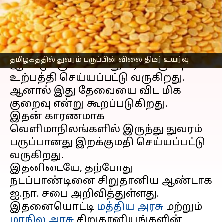
எழுதியவர்
Jun 09, 2023
08:23 pm
Nivetha P
செய்தி முன்னோட்டம்
தமிழ்நாடு
மாநிலத்தில் தற்போது
தமிழகத்தில் துவரம் பருப்பின் விலை திடீர் உயர்வு
ஆண்டுக்கு 600 டன் துவரம் பருப்பு
உற்பத்தி செய்யப்பட்டு வருகிறது.
ஆனால் இது தேவையை விட மிக
குறைவு என்று கூறப்படுகிறது.
இதன் காரணமாக
வெளிமாநிலங்களில் இருந்து துவரம்
பருப்பானது இறக்குமதி செய்யப்பட்டு
வருகிறது.
இதனிடையே, தற்போது
நடப்பாண்டினை சிறுதானிய ஆண்டாக
ஐ.நா. சபை அறிவித்துள்ளது.
இதனையொட்டி
மத்திய அரசு
மற்றும்
மாநில அரசு
சிறுதானியங்களின்