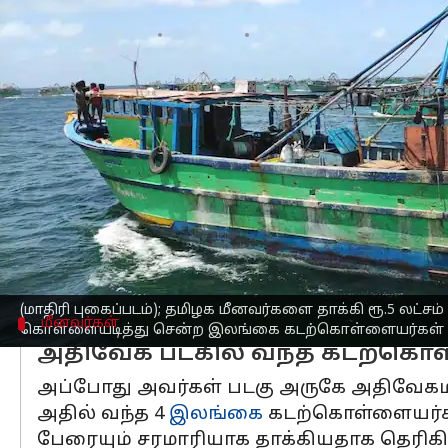
எழுதியவர்
Oct 19, 2023
11:41 am
Nivetha P
செய்தி முன்னோட்டம்
தமிழ்நாடு,
நாகை மாவட்டம் வேதாரண்யத
சுப்ரமணியம்(50), என்பவருக்கு சொந்தம
அதில், அவரோடு நேற்று முன்தினம் மதியம்
மகாலிங்கம்(60) உள்ளிட்ட 5 பேரும் கடலு
அதன்படி கோடியக்கரை தென்கிழக்கு பகுதிய
(மாதிரி புகைப்படம்); தமிழக மீனவர்களை தாக்கி ரூ.5 லட்ச
மீனவர்கள்
கொள்ளையடித்து சென்ற இலங்கை கடற்கொள்ளையர்கள்
அதிவேக படகில் வந்த கடற்கொ
அப்போது அவர்கள் படகு அருகே அதிவேகமாக
அதில் வந்த 4
இலங்கை
கடற்கொள்ளையர்கள்
பேரையும் சரமாரியாக தாக்கியதாக தெரிகி