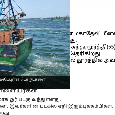
்தை அடுத்துள்ள வானவன் மகாதேவி மீனவ
ாக ஓர் ஃபைபர் படகு உள்ளது.
 அதே பகுதியை சேர்ந்த சுந்தரமூர்த்தி(55)
க்கு மீன்பிடிக்க சென்றதாக தெரிகிறது.
ில், 11 நாட்டிக்கல் மைல் தூரத்தில் அவர
ம் மதிப்புள்ள பொருட்களை
ள்ளையர்கள்
 ஓர் படகு வந்துள்ளது.
, இவர்களின் படகில் ஏறி இரும்புக்கம்பிகள்,
றது.