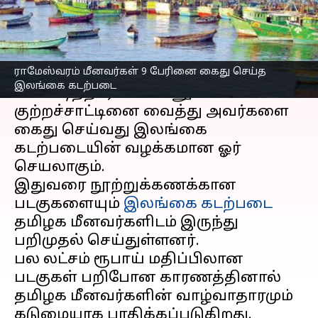
எழுதியவர்
Jun 20, 2023
02:22 pm
Nivetha P
செய்தி முன்னோட்டம்
ராமேஸ்வரம் மீனவர்கள் 9 பேரினை கைது செய்த
தமிழ்நாடு
மீனவர்கள் எல்லைத்தாண்டி
இலங்கை கடற்படை
மீன்பிடித்தார்கள் என்னும்
குற்றச்சாட்டினை வைத்து அவர்களை
கைது செய்வது இலங்கை
கடற்படையின் வழக்கமான ஓர்
செயலாகும்.
இதுவரை நூற்றுக்கணக்கான
படகுகளையும்
இலங்கை
கடற்படை
தமிழக மீனவர்களிடம் இருந்து
பறிமுதல் செய்துள்ளனர்.
பல லட்சம் ரூபாய் மதிப்பிலான
படகுகள் பறிபோன காரணத்தினால்
தமிழக மீனவர்களின் வாழ்வாதாரமும்
கடுமையாக பாதிக்கப்படுகிறது.