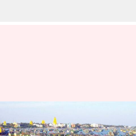
ராமேஸ்வரம் மீனவர்கள் 9
பேரினை கைது செய்த
இலங்கை கடற்படை