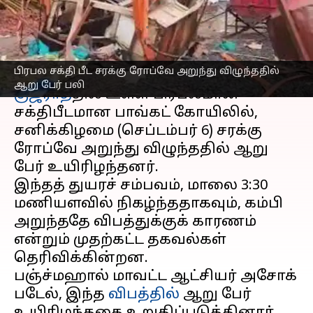
பேர் பலி
எழுதியவர்
Sep 06, 2025
06:26 pm
Sekar Chinnappan
செய்தி முன்னோட்டம்
பிரபல சக்தி பீட சரக்கு ரோப்வே அறுந்து விழுந்ததில்
ஆறு பேர் பலி
குஜராத்
தில் உள்ள பிரபலமான
சக்திபீடமான பாவ்கட் கோயிலில்,
சனிக்கிழமை (செப்டம்பர் 6) சரக்கு
ரோப்வே அறுந்து விழுந்ததில் ஆறு
பேர் உயிரிழந்தனர்.
இந்தத் துயரச் சம்பவம், மாலை 3:30
மணியளவில் நிகழ்ந்ததாகவும், கம்பி
அறுந்ததே விபத்துக்குக் காரணம்
என்றும் முதற்கட்ட தகவல்கள்
தெரிவிக்கின்றன.
பஞ்ச்மஹால் மாவட்ட ஆட்சியர் அசோக்
படேல், இந்த
விபத்தில்
ஆறு பேர்