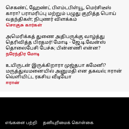
செகண்ட் ஹேண்ட் பிஎம்டபிள்யூ, மெர்சிடீஸ்
காரா? பராமரிப்பு மற்றும் பழுது குறித்த பொய்
வதந்திகள்; நிபுணர் விளக்கம்
சொகுசு கார்கள்
அமெரிக்கத் துணை அதிபருக்கு வாழ்த்து
தெரிவித்த பிரதமர்! மோடி - ஜே.டி.வேன்ஸ்
தொலைபேசி பேச்சு; பின்னணி என்ன?
நரேந்திர மோடி
உயிருடன் இருக்கிறாரா முஜ்தபா கமேனி?
மருத்துவமனையில் அனுமதி என தகவல்; ஈரான்
வெளியிட்ட ரகசிய வீடியோ
ஈரான்
எங்களை பற்றி
தனியுரிமைக் கொள்கை