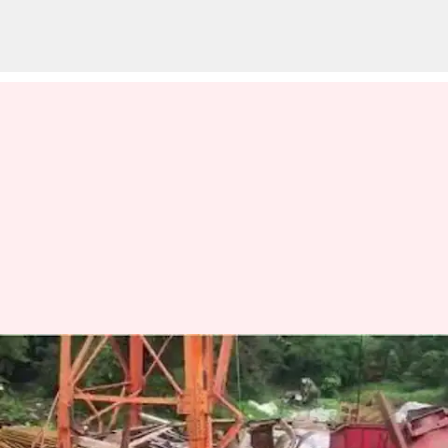
குஜராத்தின் பிரபல சக்தி
பீட சரக்கு ரோப்வே
அறுந்து விழுந்ததில் ஆறு