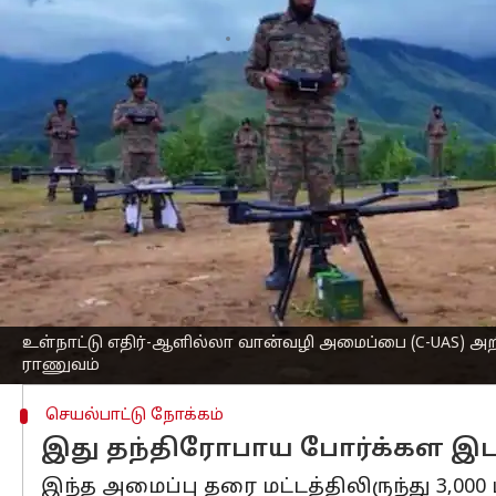
எழுதியவர்
Oct 10, 2025
05:53 pm
Venkatalakshmi V
செய்தி முன்னோட்டம்
இந்திய இராணுவம்
SAKSHAM எனப்படும்
அறிமுகப்படுத்தியுள்ளது.
இந்த அமைப்பு துரித நேரத்தில் எதிரி
நடுநிலையாக்க முடியும்.
இது காஜியாபாத்தில் உள்ள பாரத் எலக்ட்
SAKSHAM என்பது Situational Awareness for
ரேடார்கள், சென்சார்கள், மென்மையான
உள்நாட்டு எதிர்-ஆளில்லா வான்வழி அமைப்பை (C-UAS) அறி
ராணுவம்
செயல்பாட்டு நோக்கம்
இது தந்திரோபாய போர்க்கள இடத்
இந்த அமைப்பு தரை மட்டத்திலிருந்து 3,000