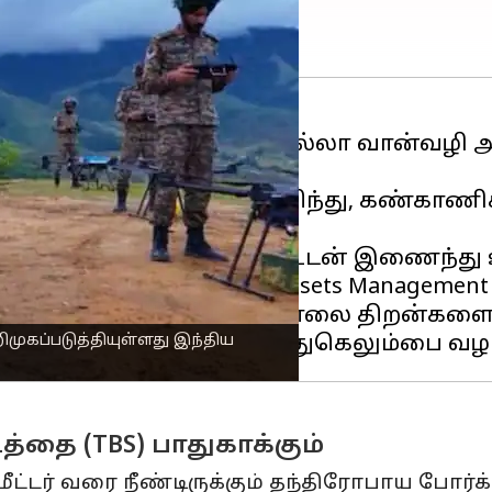
 ஒரு உள்நாட்டு எதிர்-ஆளில்லா வான்வழி 
களின் ட்ரோன்களைக் கண்டறிந்து, கண்காண
ரானிக்ஸ் லிமிடெட் (BEL) உடன் இணைந்து 
 Kinetic Soft and Hard Kill Assets Manageme
 கொலை மற்றும் கடின கொலை திறன்களை ஒ
முகப்படுத்தியுள்ளது இந்திய
தை (TBS) பாதுகாக்கும்
 மீட்டர் வரை நீண்டிருக்கும் தந்திரோபாய போர்க