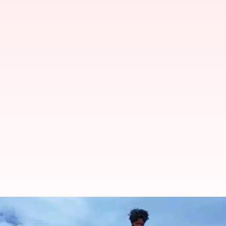
SAKSHAM: ட்ரோன்களை உடனட
அமைப்பு