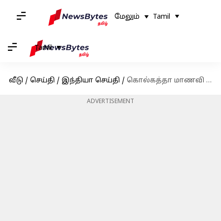
மேலும்
Tamil
Tamil
வீடு
/
செய்தி
/
இந்தியா செய்தி
/
கொல்கத்தா மாணவி பலாத்கார வழக்கில் சஞ்சய் ராய் குற்றவாளி என நீதிமன்றம் தீர்ப்பு; தண்டனை விபரங்கள் எப்போது?
ADVERTISEMENT