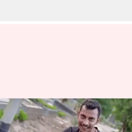
கொல்கத்தா மாணவி
பலாத்கார வழக்கில்
சஞ்சய் ராய் குற்றவாளி