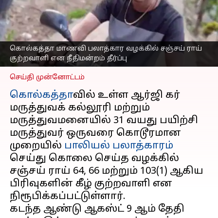
என நீதிமன்றம் தீர்ப்பு;
தண்டனை விபரங்கள்
எப்போது?
எழுதியவர்
Jan 18, 2025
02:49 pm
கொல்கத்தா மாணவி பலாத்கார வழக்கில் சஞ்சய் ராய்
Sekar Chinnappan
குற்றவாளி என நீதிமன்றம் தீர்ப்பு
செய்தி முன்னோட்டம்
கொல்கத்தா
வில் உள்ள ஆர்ஜி கர்
மருத்துவக் கல்லூரி மற்றும்
மருத்துவமனையில் 31 வயது பயிற்சி
மருத்துவர் ஒருவரை கொடூரமான
முறையில்
பாலியல் பலாத்காரம்
செய்து கொலை செய்த வழக்கில்
சஞ்சய் ராய் 64, 66 மற்றும் 103(1) ஆகிய
பிரிவுகளின் கீழ் குற்றவாளி என
நிரூபிக்கப்பட்டுள்ளார்.
கடந்த ஆண்டு ஆகஸ்ட் 9 ஆம் தேதி