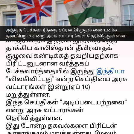
இந்திய அதிகாரிகள் பதில்
எழுதியவர்
Apr 10, 2023
03:58 pm
Sindhuja SM
செய்தி முன்னோட்டம்
அடுத்த பேச்சுவார்த்தை ஏப்ரல் 24 முதல் லண்டனில்
நடைபெறும் என்று அரசு வட்டாரங்கள் தெரிவித்துள்ளன.
கடந்த மாதம் இந்திய தூதரகத்தைத்
தாக்கிய காலிஸ்தான் தீவிரவாதக்
குழுவை கண்டிக்கத் தவறியதற்காக
பிரிட்டனுடனான வர்த்தகப்
பேச்சுவார்த்தையில் இருந்து
இந்தியா
"விலகிவிட்டது" என்ற செய்தியை அரசு
வட்டாரங்கள் இன்று(ஏப் 10)
மறுத்துள்ளன.
இந்த செய்திகள் "அடிப்படையற்றவை"
என்று அரசு வட்டாரங்கள்
தெரிவித்துள்ளன.
இது போன்ற தகவல்களை பிரிட்டன்