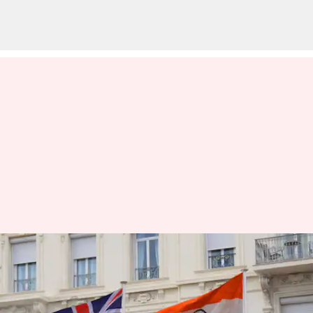
பிரிட்டன் உடனான
வர்த்தகப் பேச்சுவார்த்தை
நிறுத்தப்படவில்லை: