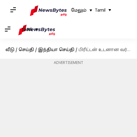
மேலும்
Tamil
Tamil
வீடு
/
செய்தி
/
இந்தியா செய்தி
/
பிரிட்டன் உடனான வர்த்தகப் பேச்சுவார்த்தை நிறுத்தப்படவில்லை: இந்திய அதிகாரிகள் பதில்
ADVERTISEMENT