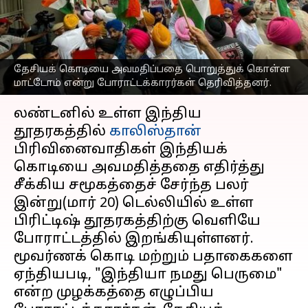
அவமதித்ததற்கு எதிராக
சீக்கியர்கள் போராட்டம்
எழுதியவர்
Mar 20, 2023
06:29 pm
Sindhuja SM
தேசியக் கொடியை அவமதிப்பதை பொறுத்துக் கொள்ள
மாட்டோம் என்று போராட்டக்காரர்கள் தெரிவித்தனர்.
செய்தி முன்னோட்டம்
லண்டனில் உள்ள இந்திய
தூதரகத்தில்
காலிஸ்தான்
பிரிவினைவாதிகள் இந்தியக்
கொடியை அவமதித்ததை எதிர்த்து
சீக்கிய சமூகத்தைச் சேர்ந்த பலர்
இன்று(மார் 20) டெல்லியில் உள்ள
பிரிட்டிஷ் தூதரகத்திற்கு வெளியே
போராட்டத்தில் இறங்கியுள்ளனர்.
மூவர்ணக் கொடி மற்றும் பதாகைகளை
ஏந்தியபடி, "இந்தியா நமது பெருமை"
என்ற முழக்கத்தை எழுப்பிய