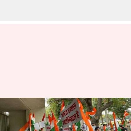
காலிஸ்தான்
ஆதரவாளர்கள் தேசிய
கொடியை