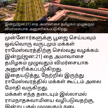
எழுதியவர்
Jan 21, 2023
03:09 pm
Sindhuja SM
செய்தி முன்னோட்டம்
இன்று(ஜன:21) தை அமாவாசை தமிழகம் முழுவதும்
தை அமாவாசை
யை முன்னிட்டு அக்னி
விமர்சையாக அனுசரிக்கப்படுகிறது
தீர்த்த கடலில் நீராடவும்
முன்னோர்களுக்கு பூஜை செய்யவும்
ஒவ்வொரு வருடமும் மக்கள்
ராமேஸ்வரத்திற்கு செல்வது வழக்கம்.
இன்று(ஜன:21) தை அமாவாசை
தமிழகம் முழுவதும் விமர்சையாக
அனுசரிக்கப்படுகிறது.
இதையடுத்து, நேற்றில் இருந்து
ராமேஸ்வரத்தில் மக்கள் கூட்டம் அலை
மோதி வருகிறது.
மக்கள் எந்த தடையும் இல்லாமல்
ராமநாதசுவாமியை வழிபடுவதற்கு,
இன்று பகல் முழுவதும் நடை