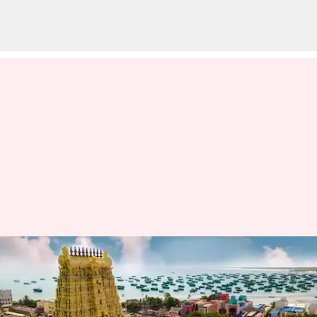
தை அமாவாசை:
ராமேஸ்வரத்தில் குவிந்த
கூட்டம்