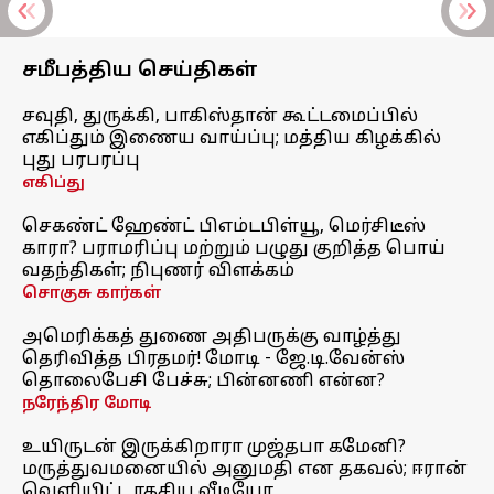
சமீபத்திய செய்திகள்
சவுதி, துருக்கி, பாகிஸ்தான் கூட்டமைப்பில்
எகிப்தும் இணைய வாய்ப்பு; மத்திய கிழக்கில்
புது பரபரப்பு
எகிப்து
செகண்ட் ஹேண்ட் பிஎம்டபிள்யூ, மெர்சிடீஸ்
காரா? பராமரிப்பு மற்றும் பழுது குறித்த பொய்
வதந்திகள்; நிபுணர் விளக்கம்
சொகுசு கார்கள்
அமெரிக்கத் துணை அதிபருக்கு வாழ்த்து
தெரிவித்த பிரதமர்! மோடி - ஜே.டி.வேன்ஸ்
தொலைபேசி பேச்சு; பின்னணி என்ன?
நரேந்திர மோடி
உயிருடன் இருக்கிறாரா முஜ்தபா கமேனி?
மருத்துவமனையில் அனுமதி என தகவல்; ஈரான்
வெளியிட்ட ரகசிய வீடியோ