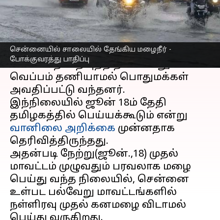
எழுதியவர்
Jun 19, 2023
11:23 am
Nivetha P
செய்தி முன்னோட்டம்
சென்னையில் சாலையில் தேங்கிய மழைநீர் -
தமிழ்நாடு
மாநிலத்தில் கத்திரி
போக்குவரத்து பாதிப்பு
வெயில் நிறைவுற்ற நிலையிலும்
வெப்பம் தணியாமல் பொதுமக்கள்
அவதிப்பட்டு வந்தனர்.
இந்நிலையில் ஜூன் 18ம் தேதி
தமிழகத்தில் பெய்யக்கூடும் என்று
வானிலை அறிக்கை
முன்னதாக
தெரிவித்திருந்தது.
அதன்படி நேற்று(ஜூன்.,18) முதல்
மாவட்டம் முழுவதும் பரவலாக மழை
பெய்து வந்த நிலையில், சென்னை
உள்பட பல்வேறு மாவட்டங்களில்
நள்ளிரவு முதல் கனமழை விடாமல்
பெய்து வருகிறது.