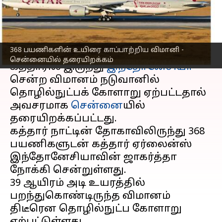
ஏர் லைன்ஸ் விமானம்!
எழுதியவர்
Apr 25, 2023
03:29 pm
Siranjeevi
செய்தி முன்னோட்டம்
368 பயணிகளின் உயிரை காப்பாற்றிய விமானி -
சென்னையில் தரையிறக்கம்
கத்தாரில் இருந்து
இந்தோனேசியா
சென்ற விமானம் நடுவானில்
தொழில்நுட்பக் கோளாறு ஏற்பட்டதால்
அவசரமாக
சென்னை
யில்
தரையிறக்கப்பட்டது.
கத்தார் நாட்டின் தோகாவிலிருந்து 368
பயணிகளுடன் கத்தார் ஏர்லைன்ஸ்
இந்தோனேசியாவின் ஜாகர்த்தா
நோக்கி சென்றுள்ளது.
39 ஆயிரம் அடி உயரத்தில்
பறந்துகொண்டிருந்த விமானம்
திடீரென தொழில்நுட்ப கோளாறு