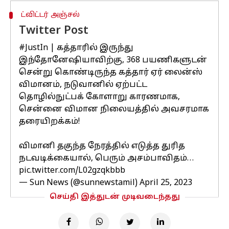
ட்விட்டர் அஞ்சல்
Twitter Post
#JustIn
| கத்தாரில் இருந்து
இந்தோனேஷியாவிற்கு, 368 பயணிகளுடன்
சென்று கொண்டிருந்த கத்தார் ஏர் லைன்ஸ்
விமானம், நடுவானில் ஏற்பட்ட
தொழில்நுட்பக் கோளாறு காரணமாக,
சென்னை விமான நிலையத்தில் அவசரமாக
தரையிறக்கம்!
விமானி தகுந்த நேரத்தில் எடுத்த துரித
நடவடிக்கையால், பெரும் அசம்பாவிதம்…
pic.twitter.com/L02gzqkbbb
— Sun News (@sunnewstamil)
April 25, 2023
செய்தி இத்துடன் முடிவடைந்தது