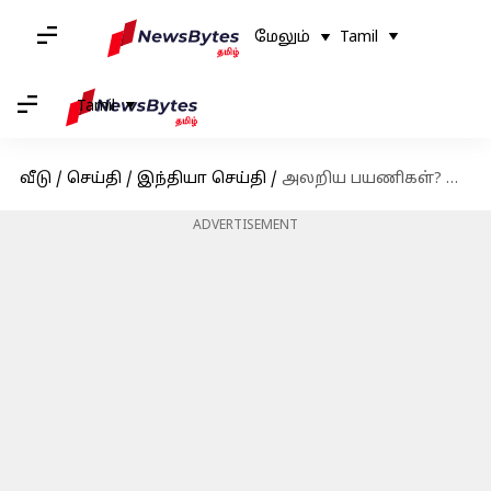
மேலும்
Tamil
Tamil
வீடு
/
செய்தி
/
இந்தியா செய்தி
/
அலறிய பயணிகள்? அவசரமாக சென்னையில் தரையிறக்கப்பட்ட கத்தார் ஏர் லைன்ஸ் விமானம்!
ADVERTISEMENT