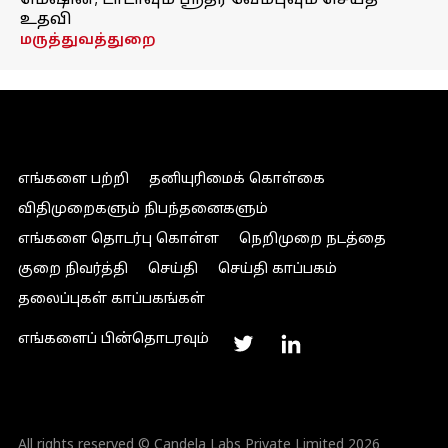
மெஷின்; டாடாவும் ஸ்ரீதர் வேம்புவும் செய்த
உதவி
மருத்துவத்துறை
எங்களை பற்றி
தனியுரிமைக் கொள்கை
விதிமுறைகளும் நிபந்தனைகளும்
எங்களை தொடர்பு கொள்ள
நெறிமுறை நடத்தை
குறை நிவர்த்தி
செய்தி
செய்தி காப்பகம்
தலைப்புகள் காப்பகங்கள்
எங்களைப் பின்தொடரவும்
All rights reserved © Candela Labs Private Limited 2026