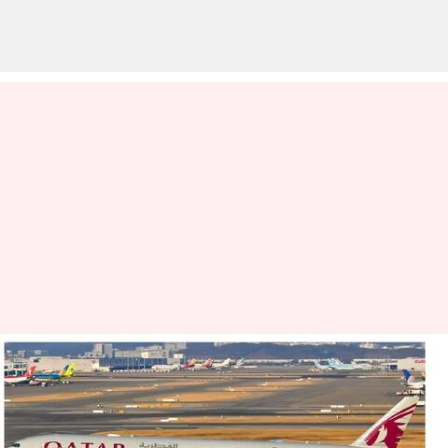
அலறிய பயணிகள்?
அவசரமாக சென்னையில்
தரையிறக்கப்பட்ட கத்தார்