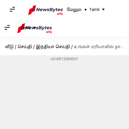
மேலும்
Tamil
Tamil
வீடு
/
செய்தி
/
இந்தியா செய்தி
/
உங்கள் ஏரியாவில் நாளை (ஜனவரி 18) மின்தடை இருக்கிறதா என தெரிந்துகொள்ளுங்கள்
ADVERTISEMENT