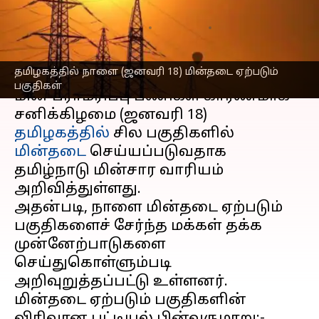
தெரிந்துகொள்ளுங்கள்
எழுதியவர்
Jan 17, 2025
10:48 am
Sekar Chinnappan
செய்தி முன்னோட்டம்
தமிழகத்தில் நாளை (ஜனவரி 18) மின்தடை ஏற்படும்
பகுதிகள்
மின் பராமரிப்பு பணிகள் காரணமாக
சனிக்கிழமை (ஜனவரி 18)
தமிழகத்தில்
சில பகுதிகளில்
மின்தடை
செய்யப்படுவதாக
தமிழ்நாடு மின்சார வாரியம்
அறிவித்துள்ளது.
அதன்படி, நாளை மின்தடை ஏற்படும்
பகுதிகளைச் சேர்ந்த மக்கள் தக்க
முன்னேற்பாடுகளை
செய்துகொள்ளும்படி
அறிவுறுத்தப்பட்டு உள்ளனர்.
மின்தடை ஏற்படும் பகுதிகளின்