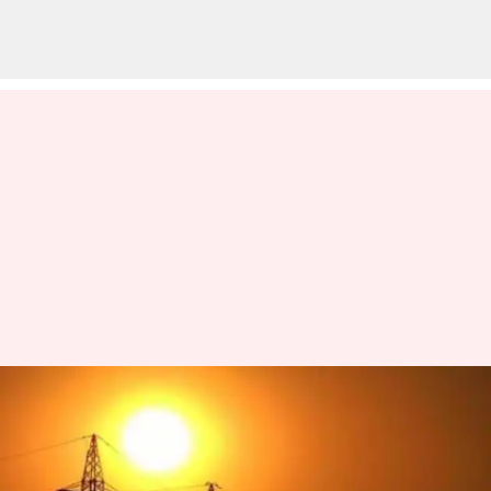
உங்கள் ஏரியாவில் நாளை
(ஜனவரி 18) மின்தடை
இருக்கிறதா என