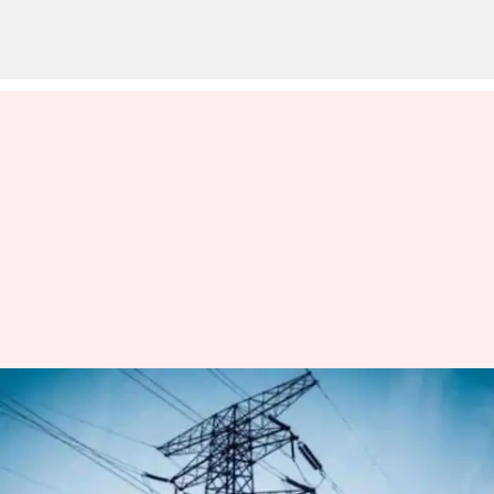
உங்கள் ஏரியாவில் நாளை
(டிசம்பர் 6 ) மின்தடை
இருக்கிறதா என