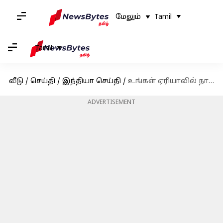
மேலும்
Tamil
Tamil
வீடு
/
செய்தி
/
இந்தியா செய்தி
/
உங்கள் ஏரியாவில் நாளை (டிசம்பர் 6 ) மின்தடை இருக்கிறதா என தெரிந்துகொள்ளுங்கள்
ADVERTISEMENT