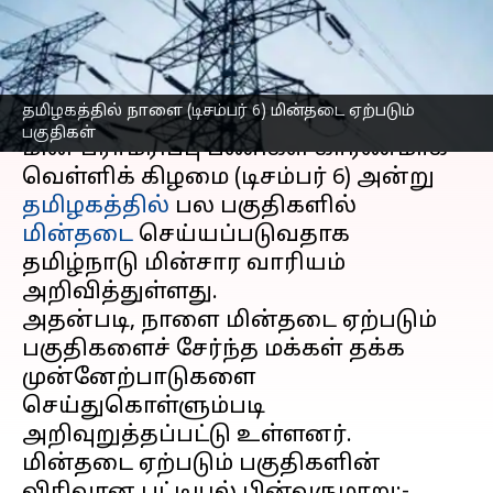
தெரிந்துகொள்ளுங்கள்
எழுதியவர்
Dec 05, 2024
11:06 am
Sekar Chinnappan
செய்தி முன்னோட்டம்
தமிழகத்தில் நாளை (டிசம்பர் 6) மின்தடை ஏற்படும்
பகுதிகள்
மின் பராமரிப்பு பணிகள் காரணமாக
வெள்ளிக் கிழமை (டிசம்பர் 6) அன்று
தமிழகத்தில்
பல பகுதிகளில்
மின்தடை
செய்யப்படுவதாக
தமிழ்நாடு மின்சார வாரியம்
அறிவித்துள்ளது.
அதன்படி, நாளை மின்தடை ஏற்படும்
பகுதிகளைச் சேர்ந்த மக்கள் தக்க
முன்னேற்பாடுகளை
செய்துகொள்ளும்படி
அறிவுறுத்தப்பட்டு உள்ளனர்.
மின்தடை ஏற்படும் பகுதிகளின்