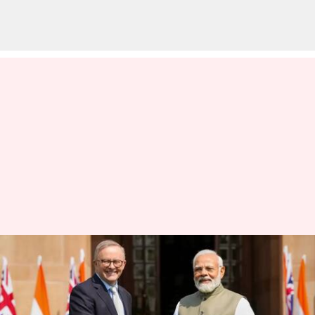
இந்து கோவில்கள்
பிரச்சனை: ஆஸ்திரேலிய
பிரதமருடன் பிரதமர் மோடி