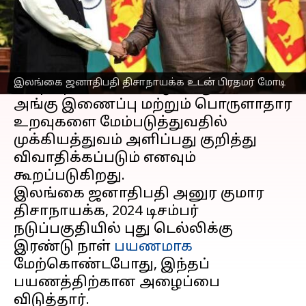
செய்தி முன்னோட்டம்
பிரதமர்
நரேந்திர மோடி
ஏப்ரல் 2025
இல்
இலங்கைக்கு
விஜயம் செய்வார்
இலங்கை ஜனாதிபதி திசாநாயக்க உடன் பிரதமர் மோடி
எனத்தெரிவிக்கப்பட்டுள்ளது.
அங்கு இணைப்பு மற்றும் பொருளாதார
உறவுகளை மேம்படுத்துவதில்
முக்கியத்துவம் அளிப்பது குறித்து
விவாதிக்கப்படும் எனவும்
கூறப்படுகிறது.
இலங்கை ஜனாதிபதி அனுர குமார
திசாநாயக்க, 2024 டிசம்பர்
நடுப்பகுதியில் புது டெல்லிக்கு
இரண்டு நாள்
பயணமாக
மேற்கொண்டபோது, ​​இந்தப்
பயணத்திற்கான அழைப்பை
விடுத்தார்.