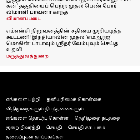
இந்திய விமானப்படையில் புதிய வரலாறு! 'டாப்
கன்' தகுதியைப் பெற்ற முதல் பெண் போர்
விமானி பாவனா காந்த்
விமானப்படை
எம்என்சி நிறுவனத்தின் சதியை முறியடித்த
கூட்டணி! இந்தியாவின் முதல் 'எம்ஆர்ஐ'
மெஷின்; டாடாவும் ஸ்ரீதர் வேம்புவும் செய்த
உதவி
மருத்துவத்துறை
எங்களை பற்றி
தனியுரிமைக் கொள்கை
விதிமுறைகளும் நிபந்தனைகளும்
எங்களை தொடர்பு கொள்ள
நெறிமுறை நடத்தை
குறை நிவர்த்தி
செய்தி
செய்தி காப்பகம்
தலைப்புகள் காப்பகங்கள்