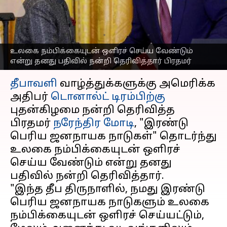
தீபாவளி வாழ்த்துக்கு
டிரம்பிற்கு பிரதமர் நன்றி
எழுதியவர்
Oct 22, 2025
09:32 am
Venkatalakshmi V
உலகை நம்பிக்கையுடன் ஒளிரச் செய்ய வேண்டும்
என்று தனது பதிவில் நன்றி தெரிவித்தார் பிரதமர்
செய்தி முன்னோட்டம்
தீபாவளி
வாழ்த்துக்களுக்கு அமெரிக்க
அதிபர்
டொனால்ட் டிரம்பிற்கு
புதன்கிழமை நன்றி தெரிவித்த
பிரதமர்
நரேந்திர மோடி
, "இரண்டு
பெரிய ஜனநாயக நாடுகள்" தொடர்ந்து
உலகை நம்பிக்கையுடன் ஒளிரச்
செய்ய வேண்டும் என்று தனது
பதிவில் நன்றி தெரிவித்தார்.
"இந்த தீப திருநாளில், நமது இரண்டு
பெரிய ஜனநாயக நாடுகளும் உலகை
நம்பிக்கையுடன் ஒளிரச் செய்யட்டும்,