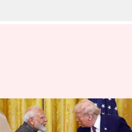
இரண்டு ஜனநாயகங்கள்
உலகை நம்பிக்கையால்
ஒளிரச் செய்யட்டும்: