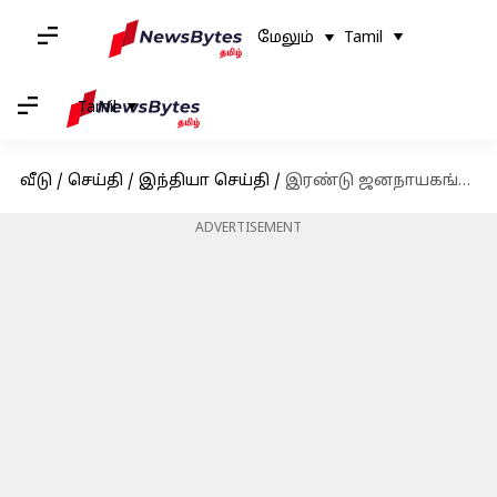
மேலும்
Tamil
Tamil
வீடு
/
செய்தி
/
இந்தியா செய்தி
/
இரண்டு ஜனநாயகங்கள் உலகை நம்பிக்கையால் ஒளிரச் செய்யட்டும்: தீபாவளி வாழ்த்துக்கு டிரம்பிற்கு பிரதமர் நன்றி
ADVERTISEMENT