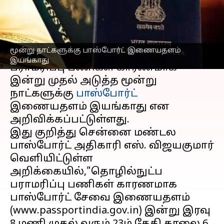
இயங்காது
எழுதியவர்
Sep 20, 2024
11:51 am
Venkatalakshmi V
செய்தி முன்னோட்டம்
மூன்று நாட்களுக்கு பாஸ்போர்ட் இணையதளம்
இயங்காது
பராமரிப்பு பணிகள் காரணமாக
இன்று முதல் அடுத்த மூன்று
நாட்களுக்கு
பாஸ்போர்ட்
இணையதளம் இயங்காது என
அறிவிக்கப்பட்டுள்ளது.
இது குறித்து சென்னை மண்டல
பாஸ்போர்ட் அதிகாரி எஸ். விஜயகுமார்
வெளியிட்டுள்ள
அறிக்கையில்,"தொழில்நுட்ப
பராமரிப்பு பணிகள் காரணமாக
பாஸ்போர்ட் சேவை இணையதளம்
(www.passportindia.gov.in) இன்று இரவு