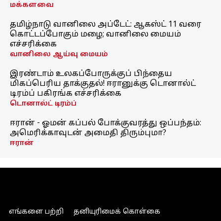
மக்களவை
தமிழ்நாடு வானிலை அப்டேட்: ஆகஸ்ட் 11 வரை
கொட்டப்போகும் மழை; வானிலை மையம்
எச்சரிக்கை
வானிலை ஆய்வு மையம்
இரண்டாம் உலகப்போருக்குப் பிந்தைய
மிகப்பெரிய தாக்குதல்! ஈரானுக்கு டொனால்ட்
டிரம்ப் பகிரங்க எச்சரிக்கை
டொனால்ட் டிரம்ப்
ஈரான் - ஓமன் கப்பல் போக்குவரத்து ஒப்பந்தம்:
அமெரிக்காவுடன் அமைதி திரும்புமா?
ஈரான்
எங்களை பற்றி
தனியுரிமைக் கொள்கை