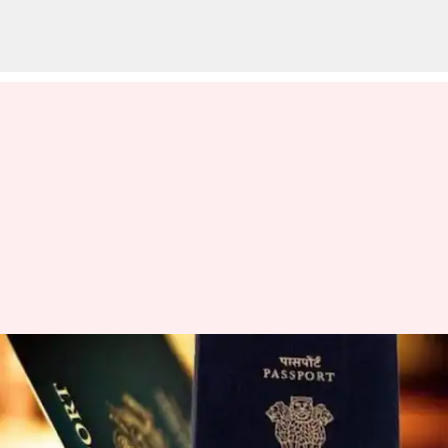
இன்று முதல் 3
நாட்களுக்கு பாஸ்போர்ட்
சேவை இணையதளம்