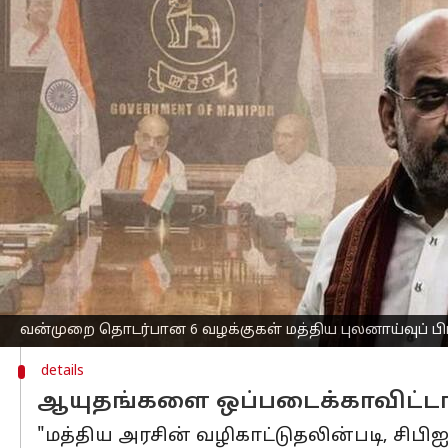
எழுதியவர்
Jun 01, 2023
01:42 pm
Sindhuja SM
செய்தி முன்னோட்டம்
மணிப்பூரில்
கொள்ளையடிக்கப்பட்ட ஆயுத
உள்துறை அமைச்சர்
அமித்ஷா
இன்று(ஜூன
மாநிலத்தில் ஸ்திரத்தன்மையை மீட்டெடுக
அமைக்கப்படும் என்றும் அவர் கூறியுள்ளா
மணிப்பூரில் நடந்த இனக்கலவரம் குறித
என்று அமித்ஷா செய்தியாளர் சந்திப்பில்
மேலும், ஆளுநர், பாதுகாப்பு ஆலோசகர் குல
அமைக்கப்பட இருக்கிறது.
வன்முறை தொடர்பான 6 வழக்குகள் மத்திய புலனாய்வுப் பிரிவ
details
ஆயுதங்களை ஒப்படைக்காவிட்டால்
"மத்திய அரசின் வழிகாட்டுதலின்படி, சிப