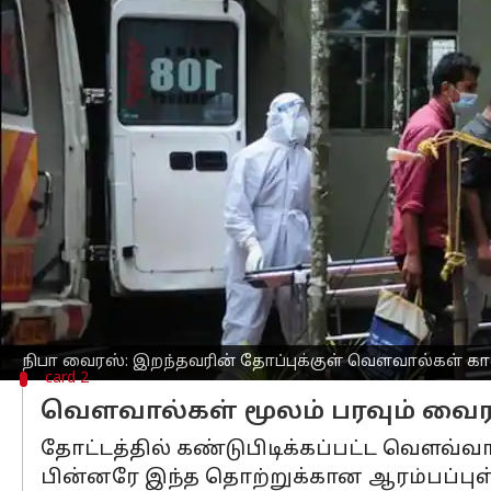
எழுதியவர்
Sep 15, 2023
02:44 pm
Venkatalakshmi V
செய்தி முன்னோட்டம்
கேரளாவின்
கோழிக்கோடு
மாவட்டத்தில்
இருப்பது முதல்முதலில் கண்டறியப்பட்டத
அதன் தொடர்ச்சியாக, இருவர் மரணமடைந்
இன்றைய சுகாதாரத்துறையின் அறிக்கைப்பட
இந்த நிலையில், ஆகஸ்ட் 30ம் தேதி உயிர
வௌவால்கள் இருப்பது கண்டறியப்பட்டு
அந்த தோட்டத்தில் வாழை மரங்கள் நிறைந்
நிபா வைரஸ்: இறந்தவரின் தோப்புக்குள் வௌவால்கள் 
card 2
வௌவால்கள் மூலம் பரவும் வை
தோட்டத்தில் கண்டுபிடிக்கப்பட்ட வௌவ்வா
பின்னரே இந்த தொற்றுக்கான ஆரம்பப்புள்