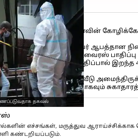
, சென்ற வாரத்தில், கேரளாவின் கோழிக்கோட
ு.
துள்ளனர், மேலும் ஒருவர் ஆபத்தான நிலை
ி, 6 நபர்களுக்கு நிபா வைரஸ் பாதிப்பு இ
ிழந்த இந்த தொற்றின் பாதிப்பால் இறந்த 47
ள்ளது.
து இருப்பதாலும், அவர் வீடு அமைந்திருக்
காணப்படுவதாக தகவல்
ரஸ்
ல்களின் எச்சங்கள், மருத்துவ ஆராய்ச்சிக்கா
ளி கண்டறியப்படும்.