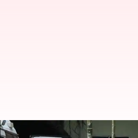
நிபா வைரஸ்: இறந்தவரின்