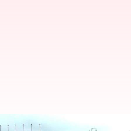
நேபாள போராட்டங்கள்: இ
வெளியிட்டுள்ளது