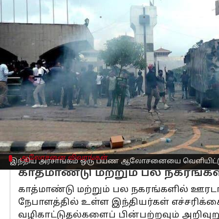
எழுதியவர்
Sep 09, 2025
02:37 pm
Venkatalakshmi V
செய்தி முன்னோட்டம்
வன்முறை போராட்டங்களில் குறைந்தது 19
வெளியுறவு அமைச்சகம்
(MEA) நிலைமைய
குடும்பங்களுக்கு இரங்கல் தெரிவிப்பதாக
"நேற்று முதல் நேபாளத்தில் நடைபெற்று
ஆலோசனை விவரங்கள்
இந்திய அரசாங்கம் ஒரு பயண ஆலோசனையை வெளியிட்ட
காத்மாண்டு மற்றும் பல நகரங்கள
காத்மாண்டு மற்றும் பல நகரங்களில் ஊரடங்
நேபாளத்தில் உள்ள இந்தியர்கள் எச்சரிக்
வழிகாட்டுதல்களைப் பின்பற்றவும் அறிவுறுத