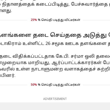
ிதானத்தைக் கடைப்பிடித்து, பேச்சுவார்த்தை 
்ளது.
25%
% செய்தி படித்து விட்டீர்கள்
தளங்களை தடை செய்ததை அடுத்து ப
ஸ்டாகிராம் உள்ளிட்ட 26 சமூக ஊடக தளங்களை
டை விதிக்கப்பட்டதாக கே.பி. சர்மா ஒலி தல
ன்முறையாக மாறியது, ஆர்ப்பாட்டக்காரர்கள் ப
ஷ்வரில் உள்ள நாடாளுமன்ற வளாகத்தைச் சுற்ற
பினர்.
50%
% செய்தி படித்து விட்டீர்கள்
ADVERTISEMENT