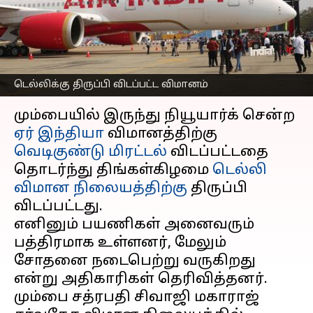
டெல்லிக்கு திருப்பி
விடப்பட்ட விமானம்
எழுதியவர்
Oct 14, 2024
10:16 am
Venkatalakshmi V
டெல்லிக்கு திருப்பி விடப்பட்ட விமானம்
செய்தி முன்னோட்டம்
மும்பையில் இருந்து நியூயார்க் சென்ற
ஏர் இந்தியா
விமானத்திற்கு
வெடிகுண்டு மிரட்டல்
விடப்பட்டதை
தொடர்ந்து திங்கள்கிழமை
டெல்லி
விமான நிலையத்திற்கு
திருப்பி
விடப்பட்டது.
எனினும் பயணிகள் அனைவரும்
பத்திரமாக உள்ளனர், மேலும்
சோதனை நடைபெற்று வருகிறது
என்று அதிகாரிகள் தெரிவித்தனர்.
மும்பை சத்ரபதி சிவாஜி மகாராஜ்