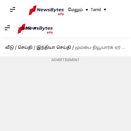
மேலும்
Tamil
Tamil
வீடு
/
செய்தி
/
இந்தியா செய்தி
/
மும்பை-நியூயார்க் ஏர் இந்தியா விமானத்திற்கு வெடிகுண்டு மிரட்டல்; டெல்லிக்கு திருப்பி விடப்பட்ட விமானம்
ADVERTISEMENT