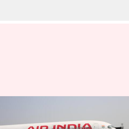
மும்பை-நியூயார்க் ஏர்
இந்தியா விமானத்திற்கு
வெடிகுண்டு மிரட்டல்;