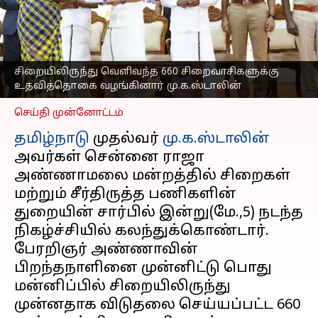
உதவித்தொகை
வழங்கினார்
மு.க.ஸ்டாலின்
எழுதியவர்
May 05, 2023
05:36 pm
சிறையிலிருந்து வெளிவந்த 660 சிறைவாசிகளுக்கு
Nivetha P
உதவித்தொகை வழங்கினார் மு.க.ஸ்டாலின்
செய்தி முன்னோட்டம்
தமிழ்நாடு
முதல்வர்
மு.க.ஸ்டாலின்
அவர்கள் சென்னை ராஜா
அண்ணாமலை மன்றத்தில் சிறைகள்
மற்றும் சீர்திருத்த பணிகளின்
துறையின் சார்பில் இன்று(மே.,5) நடந்த
நிகழ்ச்சியில் கலந்துக்கொண்டார்.
பேரறிஞர் அண்ணாவின்
பிறந்தநாளினை முன்னிட்டு பொது
மன்னிப்பில் சிறையிலிருந்து
முன்னதாக விடுதலை செய்யப்பட்ட 660