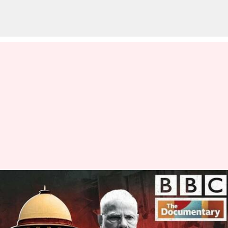
பிபிசியை தடை செய்ய
கோரிய மனுவை
நிராகரித்தது உச்ச