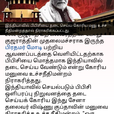
நீதிமன்றம்
எழுதியவர்
Feb 10, 2023
03:22 pm
Sindhuja SM
செய்தி முன்னோட்டம்
இந்தியாவில் பிபிசியை தடை செய்ய கோரிய மனு உச்ச
நீதிமன்றத்தால் நிராகரிக்கப்பட்டது.
2002 குஜராத் மத கலவரத்தின் போது
குஜராத்தின் முதலைமச்சராக இருந்த
பிரதமர் மோடி
பற்றிய
ஆவணப்படத்தை வெளியிட்டதற்காக
பிபிசியை மொத்தமாக இந்தியாவில்
தடை செய்ய வேண்டும் என்று கோரிய
மனுவை உச்சநீதிமன்றம்
நிராகரித்தது.
இந்தியாவில் செயல்படும் பிபிசி
ஒளிபரப்பு நிறுவனத்தை தடை
செய்யக் கோரிய இந்து சேனா
தலைவர் விஷ்ணு குப்தாவின் மனுவை