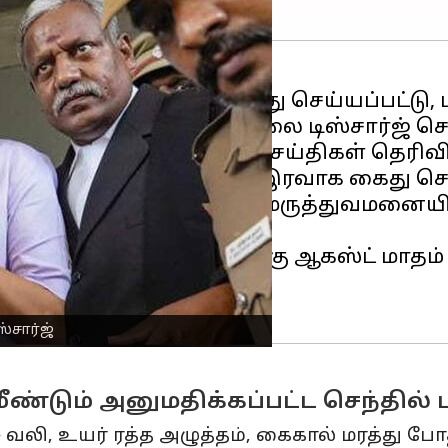
ாக்க துறையினரால்
கைது செய்யப்பட்டு, 
னையிலிருந்து இன்று காலை டிஸ்சார்ஜ் செய
ண்டுசெல்லப்பட்டதாக செய்திகள் தெரிவி
் 14 -ஆம் தேதி இரவோடு இரவாக கைது செய்
 காரணத்தால் ஓமந்தூரார் மருத்துவமனை
 மாற்றப்பட்டார்.
ண்ட செந்தில் பாலாஜிக்கு ஆகஸ்ட் மாதம் 
்சார்ஜ்
ீண்டும் அனுமதிக்கப்பட்ட செந்தில்
சு வலி, உயர் ரத்த அழுத்தம், கைகால் மரத்த