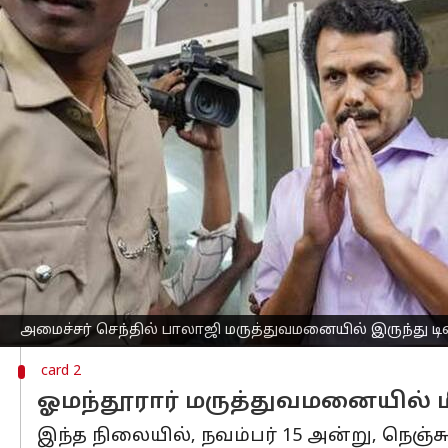
எழுதியவர்
Dec 07, 2023
10:05 am
Venkatalakshmi V
செய்தி முன்னோட்டம்
சட்டவிரோத பணபரிவர்தனைக்காக
அமல
அமைச்சர்
செந்தில் பாலாஜி
, மருத்துவம
உடனே அவர் மீண்டும்
புழல் சிறைக்கு
கொ
அமைச்சர் செந்தில் பாலாஜி கடந்த ஜூன
அதன் பின்னர் உடல்நிலை சரி இல்லாத
அவர், பின்னர் காவேரி மருத்துவமனைக்கு
அங்கு ஒரு மாதம் வரை சிகிச்சை மேற்கொ
உத்தரவிடப்பட்டது.
அமைச்சர் செந்தில் பாலாஜி மருத்துவமனையில் இருந்து டிஸ
card 2
ஓமந்தூரார் மருத்துவமனையில் ம
இந்த நிலையில், நவம்பர் 15 அன்று, நெஞ்