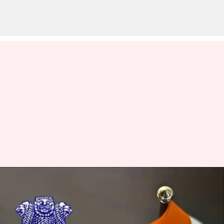
மளிகை வியாபாரியின்
மகள் IAS தேர்வில் வெற்றி
பெற்ற கதை