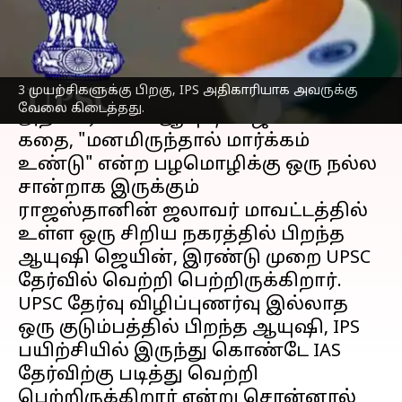
எழுதியவர்
Jun 03, 2023
08:31 am
Sindhuja SM
செய்தி முன்னோட்டம்
3 முயற்சிகளுக்கு பிறகு, IPS அதிகாரியாக அவருக்கு
ராஜஸ்தானில்
பிறந்து IAS
வேலை கிடைத்தது.
அதிகாரியான ஆயுஷி ஜெயினின்
கதை, "மனமிருந்தால் மார்க்கம்
உண்டு" என்ற பழமொழிக்கு ஒரு நல்ல
சான்றாக இருக்கும்
ராஜஸ்தானின் ஜலாவர் மாவட்டத்தில்
உள்ள ஒரு சிறிய நகரத்தில் பிறந்த
ஆயுஷி ஜெயின், இரண்டு முறை UPSC
தேர்வில் வெற்றி பெற்றிருக்கிறார்.
UPSC தேர்வு விழிப்புணர்வு இல்லாத
ஒரு குடும்பத்தில் பிறந்த ஆயுஷி, IPS
பயிற்சியில் இருந்து கொண்டே IAS
தேர்விற்கு படித்து வெற்றி
பெற்றிருக்கிறார் என்று சொன்னால்