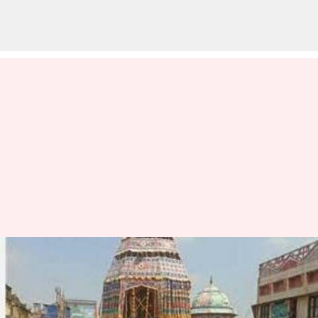
கும்பகோணம்
ஆதிகும்பேஸ்வரர்
கோயிலில் மாசி மக