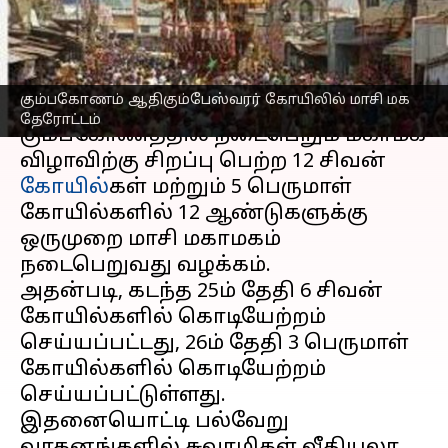
தேரோட்டம்
எழுதியவர்
Mar 04, 2023
03:44 pm
Nivetha P
செய்தி முன்னோட்டம்
கும்பகோணம் ஆதிகும்பேஸ்வரர் கோயிலில் மாசி மக
தேரோட்டம்
கும்பகோணத்தில் நடைபெறும் மகாமக
விழாவிற்கு சிறப்பு பெற்ற 12 சிவன்
கோயில்
கள் மற்றும் 5 பெருமாள்
கோயில்களில் 12 ஆண்டுகளுக்கு
ஒருமுறை மாசி மகாமகம்
நடைபெறுவது வழக்கம்.
அதன்படி, கடந்த 25ம் தேதி 6 சிவன்
கோயில்களில் கொடியேற்றம்
செய்யப்பட்டது, 26ம் தேதி 3 பெருமாள்
கோயில்களில் கொடியேற்றம்
செய்யப்பட்டுள்ளது.
இதனையொட்டி பல்வேறு