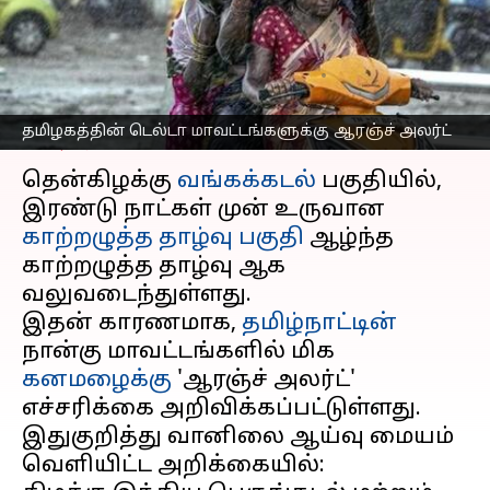
டெல்டா மாவட்டங்களுக்கு
ஆரஞ்ச் அலர்ட்
எழுதியவர்
Nov 25, 2024
09:00 am
Venkatalakshmi V
தமிழகத்தின் டெல்டா மாவட்டங்களுக்கு ஆரஞ்ச் அலர்ட்
செய்தி முன்னோட்டம்
தென்கிழக்கு
வங்கக்கடல்
பகுதியில்,
இரண்டு நாட்கள் முன் உருவான
காற்றழுத்த தாழ்வு பகுதி
ஆழ்ந்த
காற்றழுத்த தாழ்வு ஆக
வலுவடைந்துள்ளது.
இதன் காரணமாக,
தமிழ்நாட்டின்
நான்கு மாவட்டங்களில் மிக
கனமழைக்கு
'ஆரஞ்ச் அலர்ட்'
எச்சரிக்கை அறிவிக்கப்பட்டுள்ளது.
இதுகுறித்து வானிலை ஆய்வு மையம்
வெளியிட்ட அறிக்கையில்: