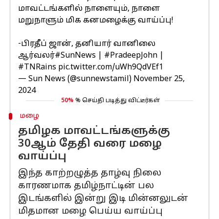
மாவட்டங்களில் நாளையும், நாளை
மறுநாளும் மிக கனமழைக்கு வாய்ப்பு!
-பிரதீப் ஜான், தனியார் வானிலை
ஆர்வலர்
#SunNews
|
#PradeepJohn
|
#TNRains
pic.twitter.com/uWh9QdVEf1
— Sun News (@sunnewstamil)
November 25,
2024
50%
% செய்தி படித்து விட்டீர்கள்
மழை
தமிழக மாவட்டங்களுக்கு
30ஆம் தேதி வரை மழை
வாய்ப்பு
இந்த காற்றழுத்த தாழ்வு நிலை
காரணமாக தமிழ்நாட்டின் பல
இடங்களில் இன்று இடி மின்னலுடன்
மிதமான மழை பெய்ய வாய்ப்பு