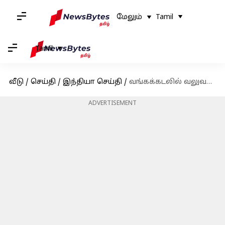
மேலும்
Tamil
Tamil
வீடு
/
செய்தி
/
இந்தியா செய்தி
/
வங்கக்கடலில் வலுவடைந்த காற்றழுத்த தாழ்வு பகுதி: தமிழகத்தின் டெல்டா மாவட்டங்களுக்கு ஆரஞ்ச் அலர்ட்
ADVERTISEMENT