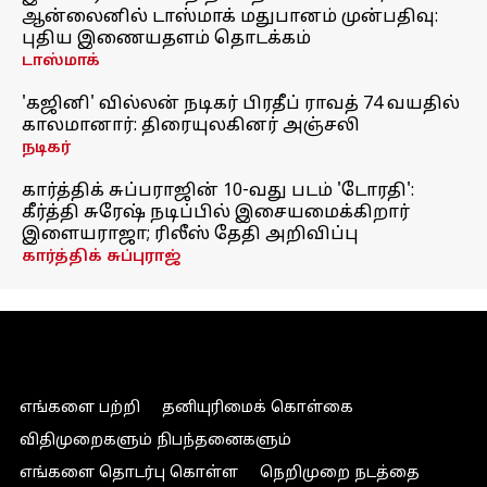
ஆன்லைனில் டாஸ்மாக் மதுபானம் முன்பதிவு:
புதிய இணையதளம் தொடக்கம்
டாஸ்மாக்
'கஜினி' வில்லன் நடிகர் பிரதீப் ராவத் 74 வயதில்
காலமானார்: திரையுலகினர் அஞ்சலி
நடிகர்
கார்த்திக் சுப்பராஜின் 10-வது படம் 'டோரதி':
கீர்த்தி சுரேஷ் நடிப்பில் இசையமைக்கிறார்
இளையராஜா; ரிலீஸ் தேதி அறிவிப்பு
கார்த்திக் சுப்புராஜ்
எங்களை பற்றி
தனியுரிமைக் கொள்கை
விதிமுறைகளும் நிபந்தனைகளும்
எங்களை தொடர்பு கொள்ள
நெறிமுறை நடத்தை