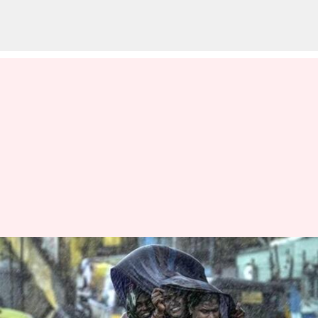
வங்கக்கடலில்
வலுவடைந்த காற்றழுத்த
தாழ்வு பகுதி: தமிழகத்தின்