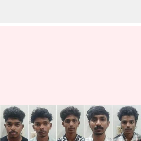
காம்பஸில் குத்தப்பட்டு,
நிர்வாணமாக்கட்டு..:கேரள
நர்சிங் கல்லூரியில்