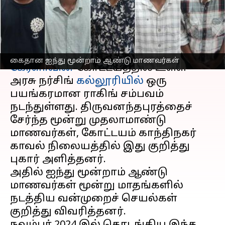
ராகிங் கொடுமை
எழுதியவர்
Feb 12, 2025
02:15 pm
Venkatalakshmi V
செய்தி முன்னோட்டம்
கைதான ஐந்து மூன்றாம் ஆண்டு மாணவர்கள்
கேரளாவின்
கோட்டயத்தில் உள்ள
அரசு நர்சிங்
கல்லூரியில்
ஒரு
பயங்கரமான ராகிங் சம்பவம்
நடந்துள்ளது. திருவனந்தபுரத்தைச்
சேர்ந்த மூன்று முதலாமாண்டு
மாணவர்கள், கோட்டயம் காந்திநகர்
காவல் நிலையத்தில் இது குறித்து
புகார் அளித்தனர்.
அதில் ஐந்து மூன்றாம் ஆண்டு
மாணவர்கள் மூன்று மாதங்களில்
நடத்திய வன்முறைச் செயல்கள்
குறித்து விவரித்தனர்.