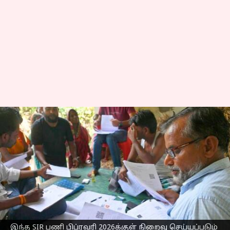
12 மாநிலங்களில்
வாக்காளர் பட்டியல்
புதுப்பிப்பு எப்படி நடக்க
போகிறது, தெரிந்து
கொள்ளுங்கள்
எழுதியவர்
Oct 27, 2025
07:20 pm
Venkatalakshmi V
இந்த SIR பணி பிப்ரவரி 2026க்குள் நிறைவு செய்யப்படும்