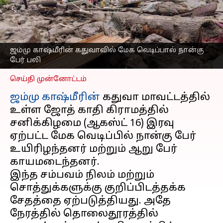
பலி; கனமழையால்
நிலச்சரிவு மற்றும்
வெள்ளப்பெருக்கு
எழுதியவர்
Aug 17, 2025
09:46 am
ஜம்மு காஷ்மீரின் கதுவாவில் மேக வெடிப்பால் நான்கு
Sekar Chinnappan
பேர் பலி
செய்தி முன்னோட்டம்
ஜம்மு காஷ்மீரின்
கதுவா மாவட்டத்தில்
உள்ள ஜோத் காதி கிராமத்தில்
சனிக்கிழமை (ஆகஸ்ட் 16) இரவு
ஏற்பட்ட மேக வெடிப்பில் நான்கு பேர்
உயிரிழந்தனர் மற்றும் ஆறு பேர்
காயமடைந்தனர்.
இந்த சம்பவம் நிலம் மற்றும்
சொத்துக்களுக்கு குறிப்பிடத்தக்க
சேதத்தை ஏற்படுத்தியது. அதே
நேரத்தில் தொலைதூரத்தில்