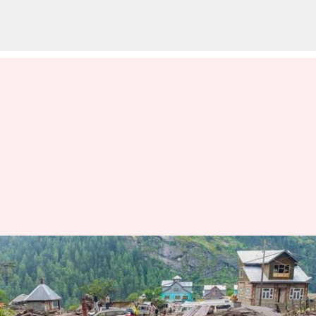
ஜம்மு காஷ்மீரின்
கதுவாவில் மேக
வெடிப்பால் நான்கு பேர்