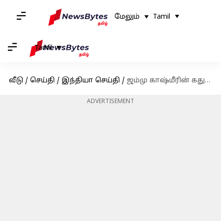
மேலும்
Tamil
Tamil
வீடு
/
செய்தி
/
இந்தியா செய்தி
/
ஜம்மு காஷ்மீரின் கதுவாவில் மேக வெடிப்பால் நான்கு பேர் பலி; கனமழையால் நிலச்சரிவு மற்றும் வெள்ளப்பெருக்கு
ADVERTISEMENT