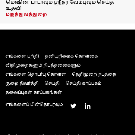
மெஷின்; டாடாவும் ஸ்ரீதர் வேம்புவும் செய்த
உதவி
மருத்துவத்துறை
எங்களை பற்றி
தனியுரிமைக் கொள்கை
விதிமுறைகளும் நிபந்தனைகளும்
எங்களை தொடர்பு கொள்ள
நெறிமுறை நடத்தை
குறை நிவர்த்தி
செய்தி
செய்தி காப்பகம்
தலைப்புகள் காப்பகங்கள்
எங்களைப் பின்தொடரவும்