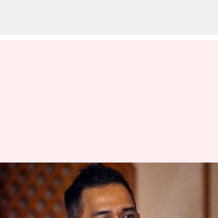
எம்.எஸ்.தோனி தொடர்ந்த
அவதூறு வழக்கு - ஐபிஎஸ்
அதிகாரிக்கு சிறை