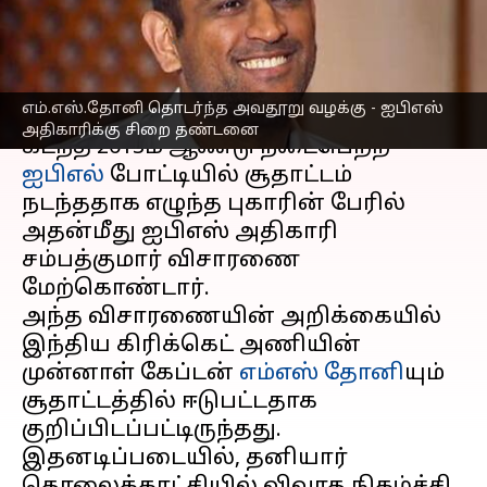
தண்டனை
எழுதியவர்
Dec 15, 2023
08:06 pm
Nivetha P
செய்தி முன்னோட்டம்
எம்.எஸ்.தோனி தொடர்ந்த அவதூறு வழக்கு - ஐபிஎஸ்
அதிகாரிக்கு சிறை தண்டனை
கடந்த 2013ம் ஆண்டு நடைபெற்ற
ஐபிஎல்
போட்டியில் சூதாட்டம்
நடந்ததாக எழுந்த புகாரின் பேரில்
அதன்மீது ஐபிஎஸ் அதிகாரி
சம்பத்குமார் விசாரணை
மேற்கொண்டார்.
அந்த விசாரணையின் அறிக்கையில்
இந்திய கிரிக்கெட் அணியின்
முன்னாள் கேப்டன்
எம்எஸ் தோனி
யும்
சூதாட்டத்தில் ஈடுபட்டதாக
குறிப்பிடப்பட்டிருந்தது.
இதனடிப்படையில், தனியார்