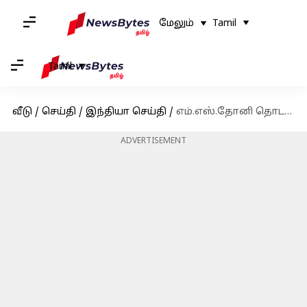
மேலும்
Tamil
Tamil
வீடு
/
செய்தி
/
இந்தியா செய்தி
/
எம்.எஸ்.தோனி தொடர்ந்த அவதூறு வழக்கு - ஐபிஎஸ் அதிகாரிக்கு சிறை தண்டனை
ADVERTISEMENT