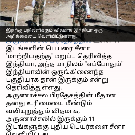
இந்தியா கடும் எதிர்ப்பு
எழுதியவர்
Apr 04, 2023
12:28 pm
Sindhuja SM
செய்தி முன்னோட்டம்
இதற்கு பதிலளிக்கும் விதமாக இந்தியா ஒரு
அறிக்கையை வெளியிட்டுள்ளது.
அருணாச்சல பிரதேசத்தில்
உள்ள 11
இடங்களின் பெயரை சீனா
'மாற்றியதற்கு' மறுப்பு தெரிவித்த
இந்தியா, அந்த மாநிலம் "எப்போதும்"
இந்தியாவின் ஒருங்கிணைந்த
பகுதியாக தான் இருக்கும் என்று
தெரிவித்துள்ளது.
அருணாச்சல பிரதேசத்தின் மீதான
தனது உரிமையை மீண்டும்
வலியுறுத்தும் விதமாக,
அருணாச்சலில் இருக்கும் 11
இடங்களுக்கு புதிய பெயர்களை சீனா