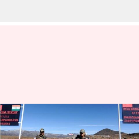
அருணாச்சல்
பகுதிகளுக்கு
'மறுபெயரிட்ட' சீனா: