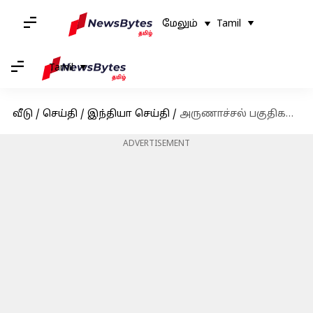
மேலும்
Tamil
Tamil
வீடு
/
செய்தி
/
இந்தியா செய்தி
/
அருணாச்சல் பகுதிகளுக்கு 'மறுபெயரிட்ட' சீனா: இந்தியா கடும் எதிர்ப்பு
ADVERTISEMENT