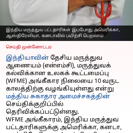
ஆஸ்திரேலியா,
கனடாவில் பயிற்சி
பெறலாம்
எழுதியவர்
Sep 21, 2023
10:53 am
இந்திய மருத்துவ பட்டதாரிகள் இப்போது அமெரிக்கா,
Venkatalakshmi V
ஆஸ்திரேலியா, கனடாவில் பயிற்சி பெறலாம்
செய்தி முன்னோட்டம்
இந்தியாவின்
தேசிய மருத்துவ
ஆணையம் (என்எம்சி), மருத்துவக்
கல்விக்கான உலகக் கூட்டமைப்பு
(WFME) அங்கீகார நிலையை 10 வருட
காலத்திற்கு வழங்கியுள்ளது என்று
மத்திய சுகாதார அமைச்சகத்தின்
செய்திக்குறிப்பில்
தெரிவிக்கப்பட்டுள்ளது.
WFME அங்கீகாரம், இந்திய மருத்துவ
பட்டதாரிகளுக்கு அமெரிக்கா, கனடா,