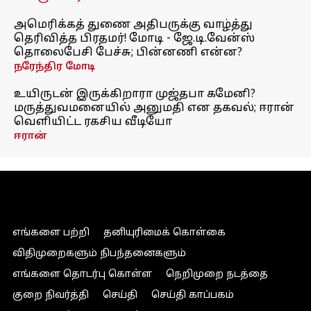
அமெரிக்கத் துணை அதிபருக்கு வாழ்த்து
தெரிவித்த பிரதமர்! மோடி - ஜே.டி.வேன்ஸ்
தொலைபேசி பேச்சு; பின்னணி என்ன?
நரேந்திர மோடி
உயிருடன் இருக்கிறாரா முஜ்தபா கமேனி?
மருத்துவமனையில் அனுமதி என தகவல்; ஈரான்
வெளியிட்ட ரகசிய வீடியோ
ஈரான்
எங்களை பற்றி
தனியுரிமைக் கொள்கை
விதிமுறைகளும் நிபந்தனைகளும்
எங்களை தொடர்பு கொள்ள
நெறிமுறை நடத்தை
குறை நிவர்த்தி
செய்தி
செய்தி காப்பகம்