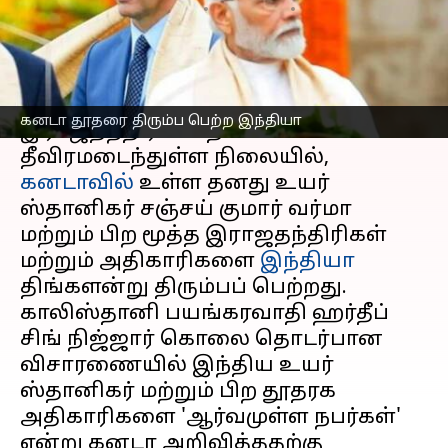
எழுதியவர்
Oct 14, 2024
08:32 pm
Venkatalakshmi V
செய்தி முன்னோட்டம்
இரு நாடுகளுக்கும் இடையிலான
கனடா தூதரை திரும்ப பெற்ற இந்தியா
இராஜதந்திர மோதல்
தீவிரமடைந்துள்ள நிலையில்,
கனடாவில்
உள்ள தனது உயர்
ஸ்தானிகர் சஞ்சய் குமார் வர்மா
மற்றும் பிற மூத்த இராஜதந்திரிகள்
மற்றும் அதிகாரிகளை
இந்தியா
திங்களன்று திரும்பப் பெற்றது.
காலிஸ்தானி பயங்கரவாதி ஹர்தீப்
சிங் நிஜ்ஜார் கொலை தொடர்பான
விசாரணையில் இந்திய உயர்
ஸ்தானிகர் மற்றும் பிற தூதரக
அதிகாரிகளை 'ஆர்வமுள்ள நபர்கள்'
என்று கனடா அறிவித்ததற்கு