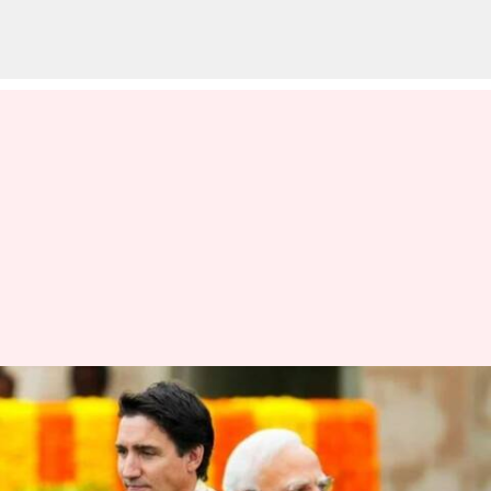
கனடாவுடன் முற்றும்
மோதல்: கனடா தூதரை
திரும்ப பெற்ற இந்தியா