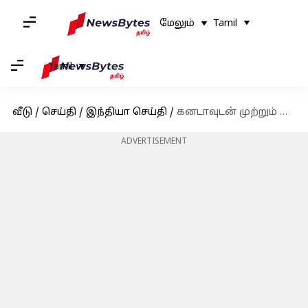
மேலும்
Tamil
Tamil
வீடு
/
செய்தி
/
இந்தியா செய்தி
/
கனடாவுடன் முற்றும் மோதல்: கனடா தூதரை திரும்ப பெற்ற இந்தியா
ADVERTISEMENT