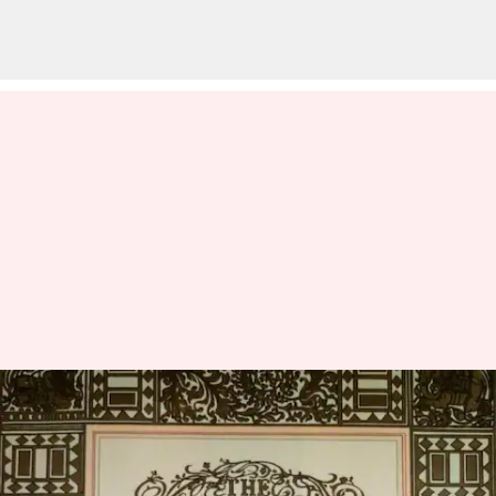
நவம்பர் 26, இந்திய
அரசியலமைப்பு தினம்:
வரலாறு மற்றும்