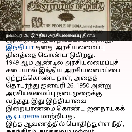
முக்கியத்துவம்
எழுதியவர்
Nov 25, 2024
06:32 pm
Venkatalakshmi V
செய்தி முன்னோட்டம்
நவம்பர் 26, இந்திய அரசியலமைப்பு தினம்
ஆண்டுதோறும், நவம்பர் 26 அன்று,
இந்தியா
தனது அரசியலமைப்பு
தினத்தை கொண்டாடுகிறது.
1949 ஆம் ஆண்டில் அரசியலமைப்புச்
சபையால் இந்திய அரசியலமைப்பை
ஏற்றுக்கொண்ட நாள், அதைத்
தொடர்ந்து ஜனவரி 26, 1950 அன்று
அரசியலமைப்பு நடைமுறைக்கு
வந்தது, இது இந்தியாவை
இறையாண்மை கொண்ட, ஜனநாயகக்
குடியரசாக
மாற்றியது.
இந்த ஆவணத்தில் பொதிந்துள்ள நீதி,