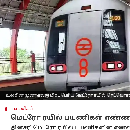
எழுதியவர்
Jan 05, 2025
12:23 pm
Sekar Chinnappan
செய்தி முன்னோட்டம்
சீனா மற்றும் அமெரிக்காவைத் தொடர்ந்த
நெட்வொர்க் என்ற பெருமையை
இந்திய
பிரதமர் நரேந்திர மோடி ஞாயிற்றுக்கிழ
சாஹிபாபாத் மற்றும் நியூ அசோக் நகர்
தூரத்தையும் திறந்து வைப்பதன் மூலம் இ
கடந்த பத்தாண்டுகளில், இந்தியாவின்
மெட்ரோ சேவைகளைக் கொண்ட மாநிலங்கள
உலகின் மூன்றாவது மிகப்பெரிய மெட்ரோ ரயில் நெட்வொர
பயணிகள்
மெட்ரோ ரயில் பயணிகள் எண்ண
தினசரி மெட்ரோ ரயில் பயணிகளின் எண்ணிக்