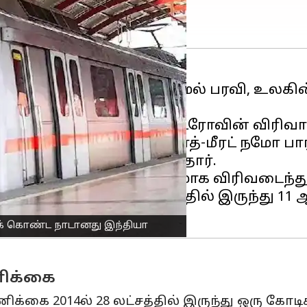
ு 1,000 கிலோமீட்டருக்கு மேல் பரவி, உலக
ா
இப்போது பெற்றுள்ளது.
மை (ஜனவரி 5) டெல்லி மெட்ரோவின் விரிவ
 இடையே டெல்லி-காசியாபாத்-மீரட் நமோ பா
ந்த மைல்கல்லைக் குறித்தார்.
 மெட்ரோ இணைப்பு கணிசமாக விரிவடைந்து
ின் எண்ணிக்கை ஐந்தில் இருந்து 11 ஆ
்க் கொண்ட நாடானது இந்தியா
ிக்கை
கை 2014ல் 28 லட்சத்தில் இருந்து ஒரு கோடிக