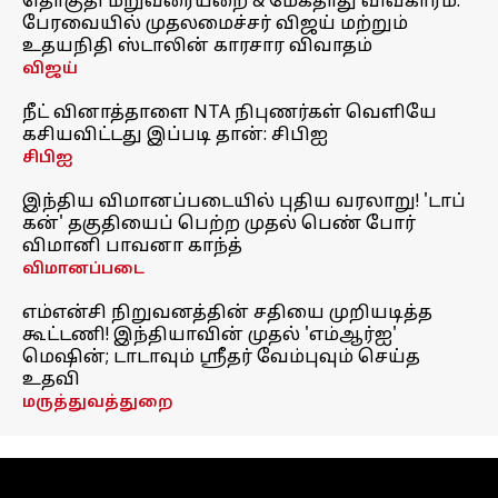
தொகுதி மறுவரையறை & மேகதாது விவகாரம்:
பேரவையில் முதலமைச்சர் விஜய் மற்றும்
உதயநிதி ஸ்டாலின் காரசார விவாதம்
விஜய்
நீட் வினாத்தாளை NTA நிபுணர்கள் வெளியே
கசியவிட்டது இப்படி தான்: சிபிஐ
சிபிஐ
இந்திய விமானப்படையில் புதிய வரலாறு! 'டாப்
கன்' தகுதியைப் பெற்ற முதல் பெண் போர்
விமானி பாவனா காந்த்
விமானப்படை
எம்என்சி நிறுவனத்தின் சதியை முறியடித்த
கூட்டணி! இந்தியாவின் முதல் 'எம்ஆர்ஐ'
மெஷின்; டாடாவும் ஸ்ரீதர் வேம்புவும் செய்த
உதவி
மருத்துவத்துறை