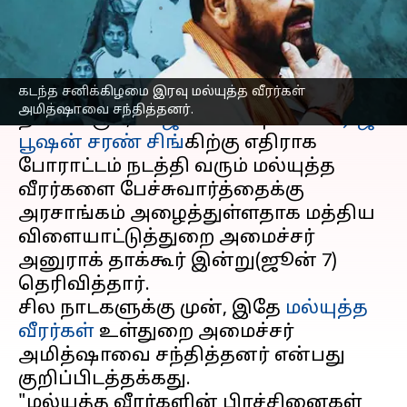
எழுதியவர்
Jun 07, 2023
10:20 am
Sindhuja SM
செய்தி முன்னோட்டம்
கடந்த சனிக்கிழமை இரவு மல்யுத்த வீரர்கள்
இந்திய மல்யுத்த சம்மேளனத்தின்(WFI)
அமித்ஷாவை சந்தித்தனர்.
தலைவரும்,
பாஜக
எம்பியுமான
பிரிஜ்
பூஷன் சரண் சிங்
கிற்கு எதிராக
போராட்டம் நடத்தி வரும் மல்யுத்த
வீரர்களை பேச்சுவார்த்தைக்கு
அரசாங்கம் அழைத்துள்ளதாக மத்திய
விளையாட்டுத்துறை அமைச்சர்
அனுராக் தாக்கூர் இன்று(ஜூன் 7)
தெரிவித்தார்.
சில நாடகளுக்கு முன், இதே
மல்யுத்த
வீரர்கள்
உள்துறை அமைச்சர்
அமித்ஷாவை சந்தித்தனர் என்பது
குறிப்பிடத்தக்கது.
"மல்யுத்த வீரர்களின் பிரச்சினைகள்