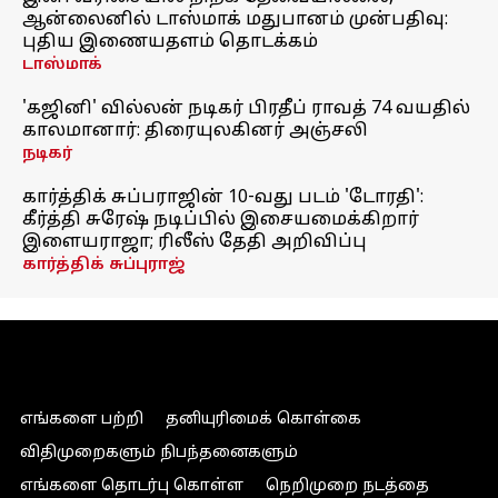
ஆன்லைனில் டாஸ்மாக் மதுபானம் முன்பதிவு:
புதிய இணையதளம் தொடக்கம்
டாஸ்மாக்
'கஜினி' வில்லன் நடிகர் பிரதீப் ராவத் 74 வயதில்
காலமானார்: திரையுலகினர் அஞ்சலி
நடிகர்
கார்த்திக் சுப்பராஜின் 10-வது படம் 'டோரதி':
கீர்த்தி சுரேஷ் நடிப்பில் இசையமைக்கிறார்
இளையராஜா; ரிலீஸ் தேதி அறிவிப்பு
கார்த்திக் சுப்புராஜ்
எங்களை பற்றி
தனியுரிமைக் கொள்கை
விதிமுறைகளும் நிபந்தனைகளும்
எங்களை தொடர்பு கொள்ள
நெறிமுறை நடத்தை