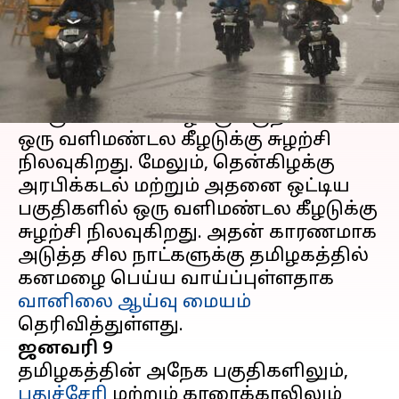
எழுதியவர்
Jan 09, 2024
05:16 pm
Sindhuja SM
செய்தி முன்னோட்டம்
பூமத்திய ரேகையை ஒட்டிய இந்திய
பெருங்கடலின் கிழக்கு பகுதிகளில்
ஒரு வளிமண்டல கீழடுக்கு சுழற்சி
நிலவுகிறது. மேலும், தென்கிழக்கு
அரபிக்கடல் மற்றும் அதனை ஒட்டிய
பகுதிகளில் ஒரு வளிமண்டல கீழடுக்கு
சுழற்சி நிலவுகிறது. அதன் காரணமாக
அடுத்த சில நாட்களுக்கு தமிழகத்தில்
கனமழை பெய்ய வாய்ப்புள்ளதாக
வானிலை ஆய்வு மையம்
ஜனவரி 9
தமிழகத்தின் அநேக பகுதிகளிலும்,
புதுச்சேரி
மற்றும் காரைக்காலிலும்