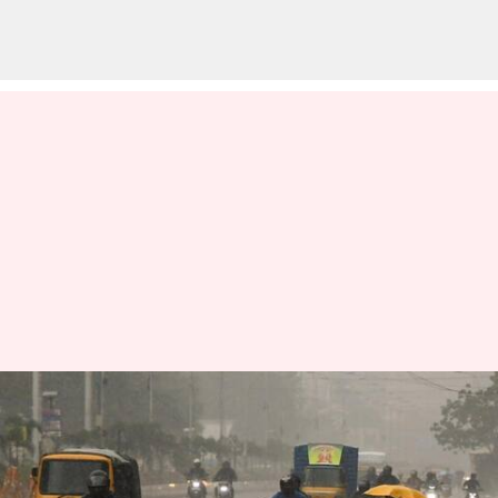
12 தமிழக
மாவட்டங்களுக்கு
கனமழை எச்சரிக்கை