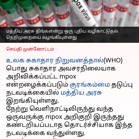
வழிகாட்டுதல்களை
வெளியிட்ட மத்திய
சுகாதார அமைச்சகம்
எழுதியவர்
Sep 09, 2024
03:57 pm
மத்திய அரசு திங்களன்று ஒரு புதிய வழிகாட்டுதல்
Venkatalakshmi V
நெறிமுறையை வழங்கியுள்ளது
செய்தி முன்னோட்டம்
உலக சுகாதார நிறுவனத்தால்
(WHO)
பொது சுகாதார அவசரநிலையாக
அறிவிக்கப்பட்ட mpox
என்றழைக்கப்படும்
குரங்கம்மை
தடுப்பு
நடவடிக்கையில்
மத்திய அரசு
இறங்கியுள்ளது.
நேற்று வெளிநாட்டிலிருந்து வந்த
ஒருவருக்கு mpox அறிகுறி இருந்தது
கண்டறியப்படாத தொடர்ச்சியாக இந்த
நடவடிக்கை வந்துள்ளது.