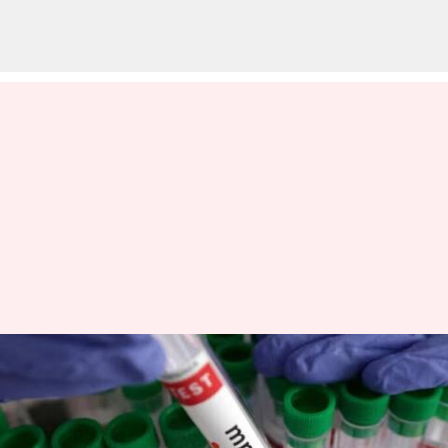
குரங்கம்மை தடுப்பு
முன்னெச்சரிக்கை
நடவடிக்கைகள்: