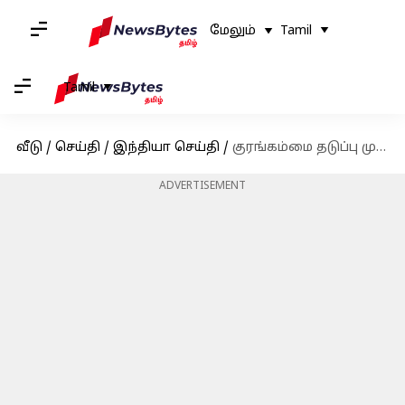
மேலும்
Tamil
Tamil
வீடு
/
செய்தி
/
இந்தியா செய்தி
/
குரங்கம்மை தடுப்பு முன்னெச்சரிக்கை நடவடிக்கைகள்: வழிகாட்டுதல்களை வெளியிட்ட மத்திய சுகாதார அமைச்சகம்
ADVERTISEMENT