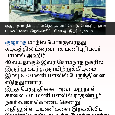
பயணிகளை இறக்கிவிட்ட
பின் ஓட்டுநர் மரணம்
எழுதியவர்
Apr 12, 2023
11:40 am
Nivetha P
குஜராத் மாநிலத்தில் நெஞ்சு வலியோடு பேருந்து ஓட்டி
பயணிகளை இறக்கிவிட்ட பின் ஓட்டுநர் மரணம்
செய்தி முன்னோட்டம்
குஜராத்
மாநில போக்குவரத்து
கழகத்தில் ட்ரைவராக பணிபுரிபவர்
பர்மால் அஹிர்.
40 வயதாகும் இவர் சோம்நாத் நகரில்
இருந்து கடந்த ஞாயிற்றுக்கிழமை
இரவு 8.30 மணியளவில் பேருந்தினை
எடுத்துள்ளார்.
இந்த பேருந்தினை அவர் மறுநாள்
காலை 7.05 மணியளவில் ராதண்பூர்
நகர் வரை கொண்ட சென்று
அதிலுள்ள பயணிகளை இறக்கிவிட