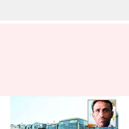
குஜராத் மாநிலத்தில்
நெஞ்சு வலியோடு
பேருந்து ஓட்டி