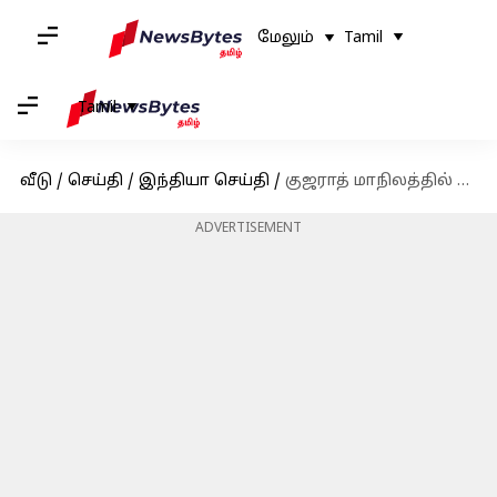
மேலும்
Tamil
Tamil
வீடு
/
செய்தி
/
இந்தியா செய்தி
/
குஜராத் மாநிலத்தில் நெஞ்சு வலியோடு பேருந்து ஓட்டி பயணிகளை இறக்கிவிட்ட பின் ஓட்டுநர் மரணம்
ADVERTISEMENT