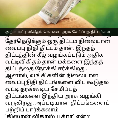
எழுதியவர்
Jun 03, 2023
10:10 am
Prasanna Venkatesh
செய்தி முன்னோட்டம்
இந்தியா
வில் பெரும்பாலான மக்கள்
அதிக வட்டி விகிதம் கொண்ட அரசு சேமிப்புத் திட்டங்கள்
தங்களின் பணத்தை
சேமிப்ப
தற்காகத்
தேர்தெடுக்கும் ஒரு திட்டம் நிலையான
வைப்பு நிதி திட்டம் தான். இந்தத்
திட்டத்தின் கீழ் வழங்கப்படும் அதிக
வட்டிவிகிதம் தான் மக்களை இந்தத்
திட்டத்தை நோக்கி ஈர்க்கிறது.
ஆனால், வங்கிகளின் நிலையான
வைப்புநிதி திட்டங்களை விட கூடுதல்
வட்டி தரக்கூடிய சேமிப்புத்
திட்டங்களை இந்திய அரசு வழங்கி
வருகிறது. அப்படியான திட்டங்களைப்
'கிஸான் விகாஸ் பத்ரா'
என்ற