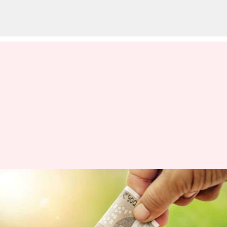
அதிக வட்டி விகிதத்தைக்
கொண்ட அரசின்
சேமிப்புத் திட்டங்கள்!